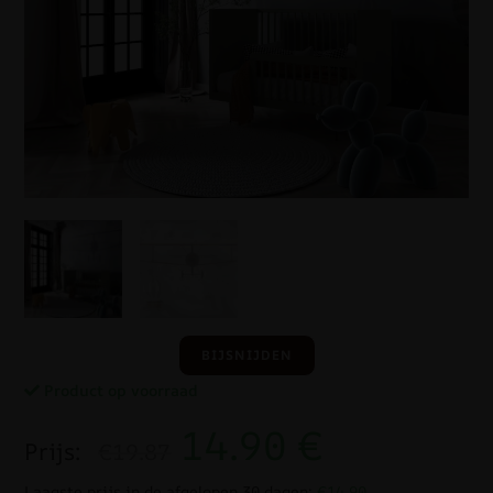
BIJSNIJDEN
Product op voorraad
14.90
€
Prijs:
€19.87
Laagste prijs in de afgelopen 30 dagen:
€14.90