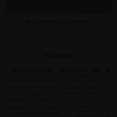
Muurschildering van vier dieren
14.90
€
19.87
€
Feedback
Prachtige bloemen
Wereldkaart aan de
muur
Ik ben in hart en nieren een
Onze zoon begint in
romanticus en ik ben dol op
september met school – in
dit soort bloemen – het
groep 1 – en is erg
fotobehang is prachtig en
leergierig.
eenvoudig aan te brengen;
kijk zelf maar hoe mooi het
Een wereldkaart als