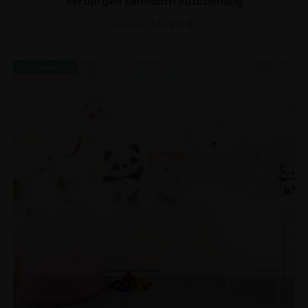
Verborgen Eenhoorn Fotobehang
14.90
€
19.87
€
UITVERKOOP!