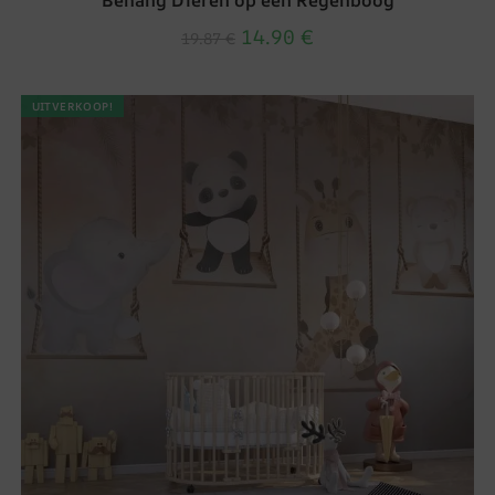
14.90
€
19.87
€
UITVERKOOP!