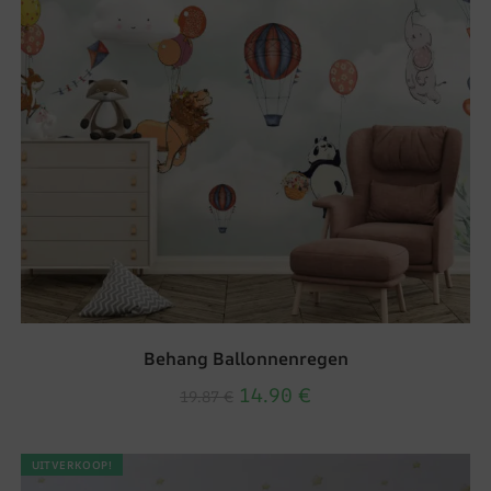
Behang Ballonnenregen
14.90
€
19.87
€
UITVERKOOP!