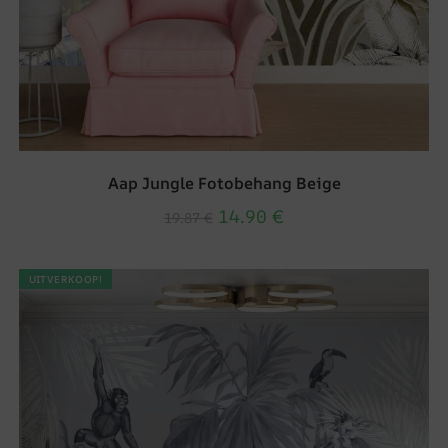
Aap Jungle Fotobehang Beige
14.90
€
19.87
€
UITVERKOOP!