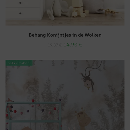
Behang Konijntjes in de Wolken
14.90
€
19.87
€
UITVERKOOP!