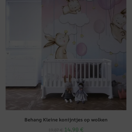
Behang Kleine konijntjes op wolken
14.90
€
19.87
€