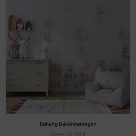
Behang Ballonnenregen
14.90
€
19.87
€