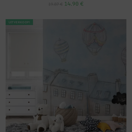
14.90
€
19.87
€
UITVERKOOP!