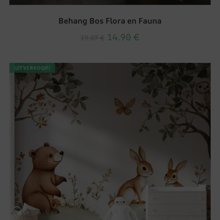
Behang Bos Flora en Fauna
14.90
€
19.87
€
UITVERKOOP!