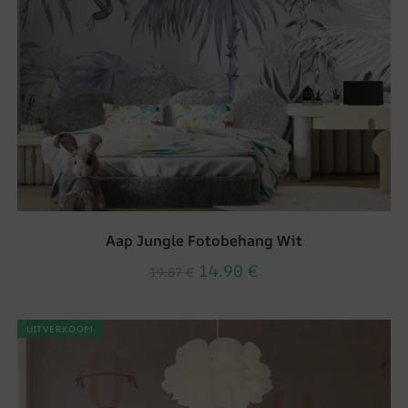
Aap Jungle Fotobehang Wit
14.90
€
19.87
€
UITVERKOOP!