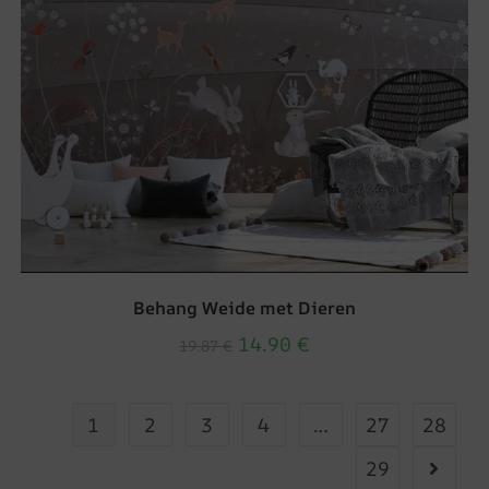
Behang Weide met Dieren
14.90
€
19.87
€
1
2
3
4
…
27
28
29