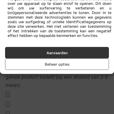
over uw apparaat op te slaan en/of te openen. Dit doen
wij om uw surfervaring te verbeteren en u
(on)gepersonaliseerde advertenties te tonen. Door in te
stemmen met deze technologieën kunnen we gegevens
zoals uw surfgedrag of unieke identificatiegegevens op
deze site verwerken. Het niet verlenen van toestemming
of het intrekken van de toestemming kan een negatief
Als het onderwerp van de klacht een
effect hebben op bepaalde kenmerken en functies.
fotobehang is, is dit dan gelijmd?
JA
NEE
Aanvaarden
Bij het ingediende formulier dienen foto's te
Beheer opties
zijn opgenomen van het fotobehang dat het
gehele product bedekt (op een afstand van 2-3
meter).