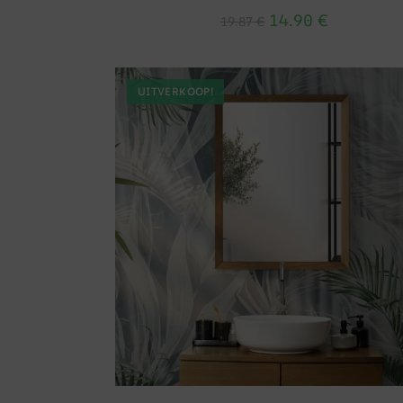
14.90
€
19.87
€
UITVERKOOP!