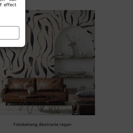
 effect
ITVERKOOP!
Fotobehang Abstracte regen