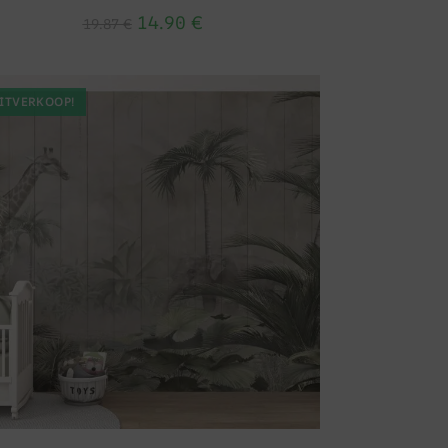
14.90
€
19.87
€
ITVERKOOP!