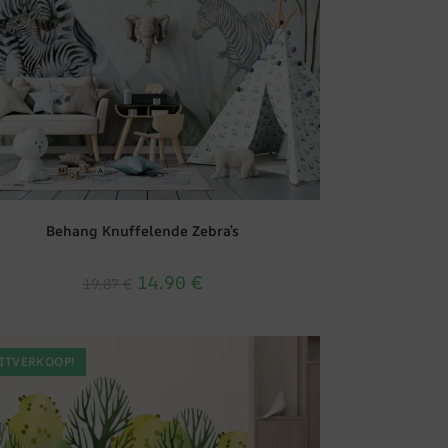
Behang Knuffelende Zebra’s
14.90
€
19.87
€
ITVERKOOP!