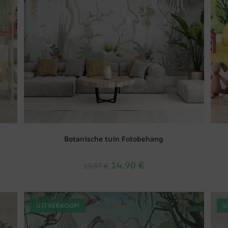
Botanische tuin Fotobehang
14.90
€
19.87
€
UITVERKOOP!
U