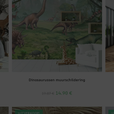
Dinosaurussen muurschildering
14.90
€
19.87
€
UITVERKOOP!
U