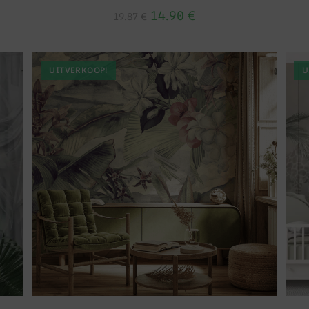
14.90
€
19.87
€
UITVERKOOP!
U