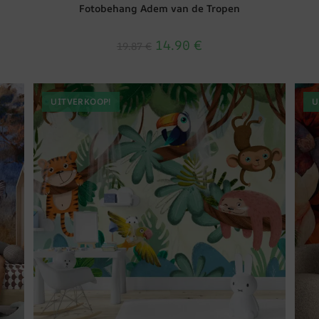
Fotobehang Adem van de Tropen
14.90
€
19.87
€
UITVERKOOP!
U