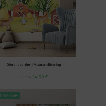
Dierenboerderij Muurschildering
14.90
€
19.87
€
ITVERKOOP!