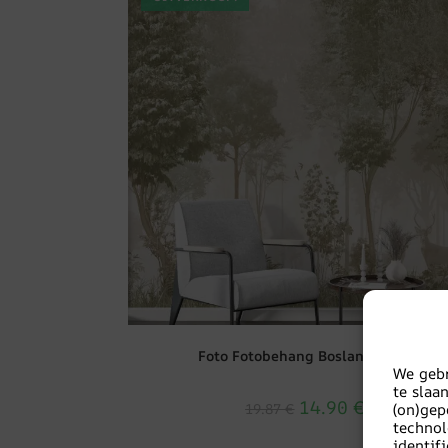
Foto Fotobehang Boslandschap
We gebr
te slaa
14.90
€
19.87
€
(on)gep
techno
identi