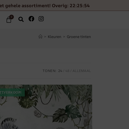
et gehele assortiment! Overig: 22:25:52
0
>
Kleuren
>
Groene tinten
TONEN:
24
48
ALLEMAAL
ITVERKOOP!