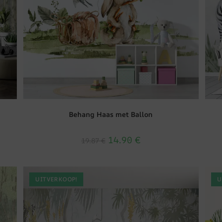
Behang Haas met Ballon
14.90
€
19.87
€
UITVERKOOP!
U