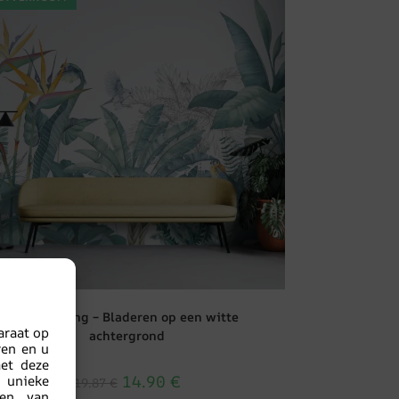
Fotobehang – Bladeren op een witte
araat op
achtergrond
ren en u
met deze
14.90
€
 unieke
19.87
€
nen van