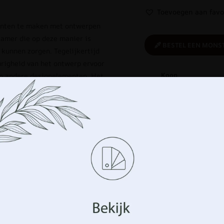
Toevoegen aan favo
enten te maken met ontwerpen
kamer die op deze manier is
BESTEL EEN MONS
 kunnen zorgen. Tegelijkertijd
righeid van het ontwerp ervoor
Koop
an andere designelementen. Het
verantwoordelijk:
ruimte te creëren die er
Een ecologisch
product
t succes worden gebruikt in
nde afmetingen.
Beheer uw privacy
ijl
,
Tropisch
,
TROPISCHE
e woonkamer
uiken technologieën zoals cookies om informatie over uw app
n en/of te openen. Dit doen wij om uw surfervaring te verbete
ersonaliseerde advertenties te tonen. Door in te stemmen 
logieën kunnen we gegevens zoals uw surfgedrag of
Verwante producten
ficatiegegevens op deze site verwerken. Het niet verle
mming of het intrekken van de toestemming kan een negatief