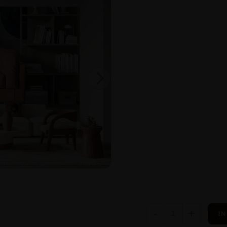
-
+
IN