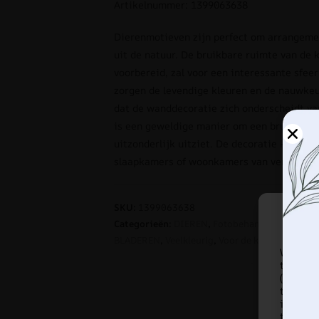
Artikelnummer: 1399063638
Dierenmotieven zijn perfect om arrangem
uit de natuur. De bruikbare ruimte van de 
voorbereid, zal voor een interessante sfeer
zorgen de levendige kleuren en de nauwkeu
dat de wanddecoratie zich onderscheidt v
is een geweldige manier om een bruikbare 
uitzonderlijk uitziet. De decoratie kan me
slaapkamers of woonkamers van verschille
SKU:
1399063638
Categorieën:
DIEREN
,
Fotobehang
,
Kleuren
,
St
BLADEREN
,
Veelkleurig
,
Voor de kamer
,
Voor d
We gebr
te slaa
(on)gep
techno
identi
toeste