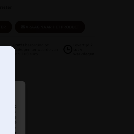
rieten
TER
VRAAG NAAR HET PRODUCT
Gratis
bezorging bij
Levertijd
2
aankopen ter waarde van
tot 4
min. 100 euro
werkdagen
araat op
ren en u
met deze
 unieke
nen van
 effect