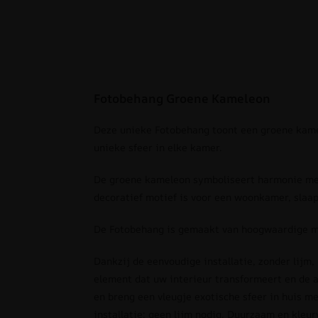
Fotobehang Groene Kameleon
Deze unieke Fotobehang toont een groene kamel
unieke sfeer in elke kamer.
De groene kameleon symboliseert harmonie met
decoratief motief is voor een woonkamer, slaa
De Fotobehang is gemaakt van hoogwaardige ma
Dankzij de eenvoudige installatie, zonder lijm,
element dat uw interieur transformeert en de 
en breng een vleugje exotische sfeer in huis m
installatie: geen lijm nodig. Duurzaam en kleur