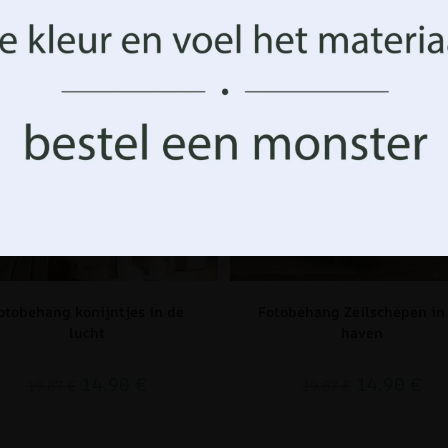
op bepaalde kenmerken en functies.
TVERKOOP!
UITVERKOOP!
Aanvaarden
Beheer opties
otobehang konijntjes in de
Fotobehang Zeilschepen in
lucht
haven
14.90
€
14.90
€
19.87
€
19.87
€