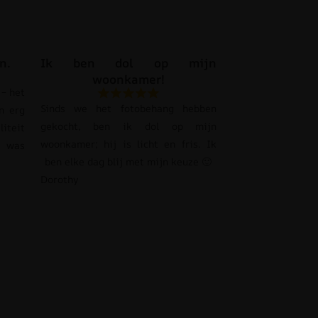
n.
Ik ben dol op mijn
woonkamer!
– het
Sinds we het fotobehang hebben
n erg
gekocht, ben ik dol op mijn
liteit
woonkamer; hij is licht en fris. Ik
s was
ben elke dag blij met mijn keuze 🙂
Dorothy