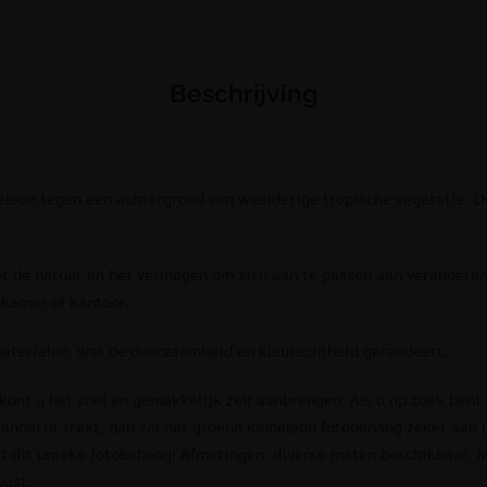
Beschrijving
eon tegen een achtergrond van weelderige tropische vegetatie. De
 de natuur en het vermogen om zich aan te passen aan verandere
pkamer of kantoor.
terialen, wat de duurzaamheid en kleurechtheid garandeert.
 kunt u het snel en gemakkelijk zelf aanbrengen. Als u op zoek bent
aandacht trekt, dan zal het groene kameleon fotobehang zeker aan 
et dit unieke fotobehang! Afmetingen: diverse maten beschikbaar. 
vast.