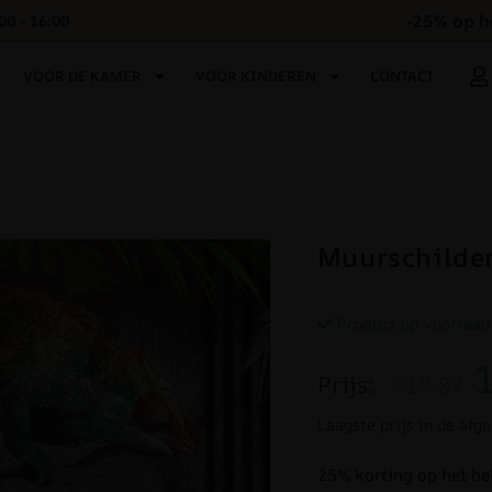
-25% op h
00 - 16:00
VOOR DE KAMER
VOOR KINDEREN
CONTACT
Muurschilde
Product op voorraad
Prijs:
€19.87
Laagste prijs in de afg
25% korting op het he