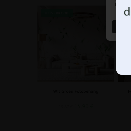
hebben 
UITVERKOOP!
UI
Wit Groen Fotobehang
F
14.90
€
19.87
€