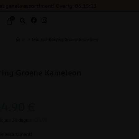
et gehele assortiment! Overig: 06:15:12
0
>
>
Muurschildering Groene Kameleon
ring Groene Kameleon
14.90
€
elopen 30 dagen:
€14.90
le assortiment!