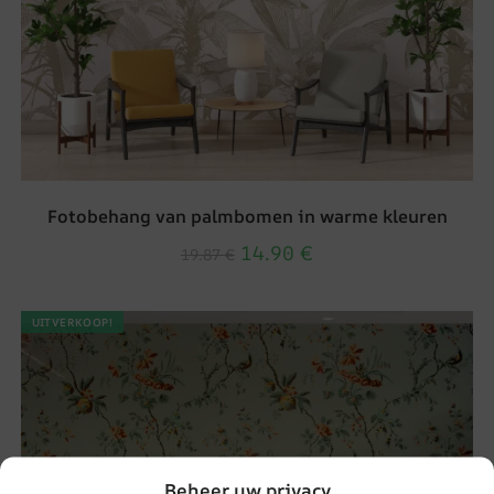
Fotobehang van palmbomen in warme kleuren
14.90
€
19.87
€
UITVERKOOP!
Beheer uw privacy