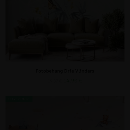
Fotobehang Drie Vlinders
14.90
€
19.87
€
UITVERKOOP!