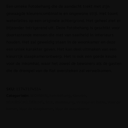
Een unieke Fotobehang die de aandacht trekt met zijn
gewaagde kleurencombinatie en ongewone stijl. Het toont
waterlelies op een originele achtergrond. Het geheel ziet er
bijzonder intrigerend uit. Deze Fotobehang is geschikt voor
doortastende mensen die niet van saaiheid in interieurs
houden. Het zal geweldig staan in de woonkamer en deze
een uniek karakter geven. Het kan deel uitmaken van een
kleurrijk slaapkamerontwerp. Het is ook een goede keuze
voor de inkomhal, waar het zowel de bewoners als de gasten
die de drempel van de flat oversteken zal verwelkomen.
SKU:
11747174514
Categorieën:
BLOEMEN
,
Fotobehang
,
Kleuren
,
MUURSCHILDERING
,
Stijl
,
Veelkleurig
,
Vintage en Retro
,
Voor de
kamer
,
Voor de slaapkamer
,
Voor de woonkamer