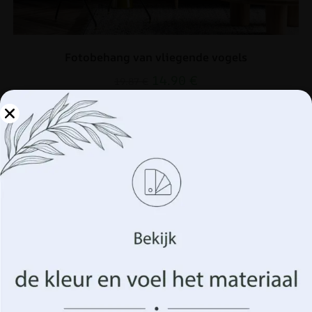
Fotobehang van vliegende vogels
14.90
€
19.87
€
UITVERKOOP!
Beheer uw privacy
We gebruiken technologieën zoals cookies om informatie
over uw apparaat op te slaan en/of te openen. Dit doen
wij om uw surfervaring te verbeteren en u
(on)gepersonaliseerde advertenties te tonen. Door in te
stemmen met deze technologieën kunnen we gegevens
zoals uw surfgedrag of unieke identificatiegegevens op
deze site verwerken. Het niet verlenen van toestemming
of het intrekken van de toestemming kan een negatief
effect hebben op bepaalde kenmerken en functies.