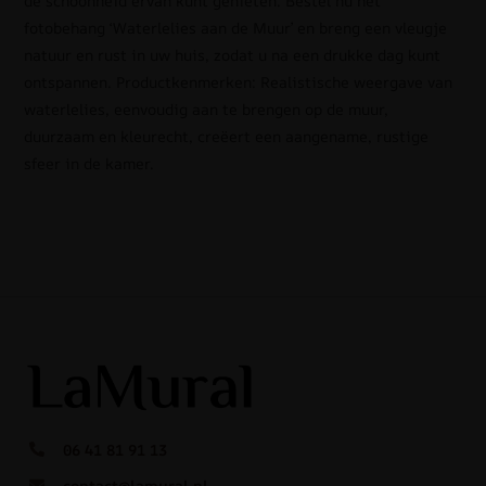
de schoonheid ervan kunt genieten. Bestel nu het
fotobehang ‘Waterlelies aan de Muur’ en breng een vleugje
natuur en rust in uw huis, zodat u na een drukke dag kunt
ontspannen. Productkenmerken: Realistische weergave van
waterlelies, eenvoudig aan te brengen op de muur,
duurzaam en kleurecht, creëert een aangename, rustige
sfeer in de kamer.
06 41 81 91 13
contact@lamural.nl