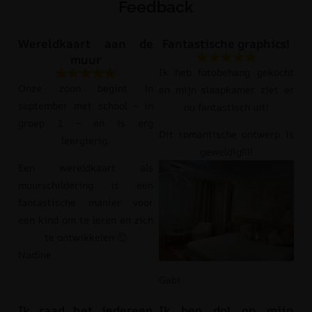
Feedback
Wereldkaart aan de
Fantastische graphics!
muur
Ik heb fotobehang gekocht
Onze zoon begint in
en mijn slaapkamer ziet er
september met school – in
nu fantastisch uit!
groep 1 – en is erg
Dit romantische ontwerp is
leergierig.
geweldig!!!!
Een wereldkaart als
muurschildering is een
fantastische manier voor
een kind om te leren en zich
te ontwikkelen 🙂
Nadine
Gabi
Ik raad het iedereen
Ik ben dol op mijn