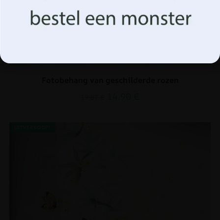
Aanvaarden
Beheer opties
Fotobehang van geschilderde rozen
14.90
€
19.87
€
UITVERKOOP!