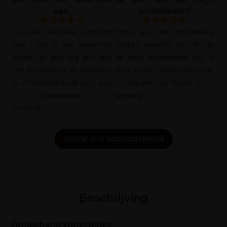
aan.
woonkamer!
Ik raad LAMURAL iedereen
Sinds we het fotobehang
aan – het is een geweldige
hebben gekocht, ben ik dol
keuze. Ik ben erg blij met
op mijn woonkamer; hij is
het fotobehang; de kwaliteit
licht en fris. Ik ben elke dag
is uitstekend en de prijs was
blij met mijn keuze 🙂
betaalbaar.
Dorothy
Victoria
BEKIJK ALLE BEOORDELINGEN
Beschrijving
Fotobehang Waterlelies