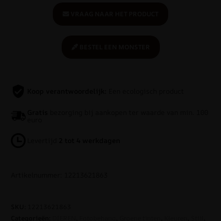
VRAAG NAAR HET PRODUCT
BESTEL EEN MONSTER
Koop verantwoordelijk:
Een ecologisch product
Gratis
bezorging bij aankopen ter waarde van min. 100
euro
Levertijd
2 tot 4 werkdagen
Artikelnummer: 12213621863
SKU:
12213621863
Categorieën:
DIEREN
,
Fotobehang
,
Groene tinten
,
Kleuren
,
Stijl
,