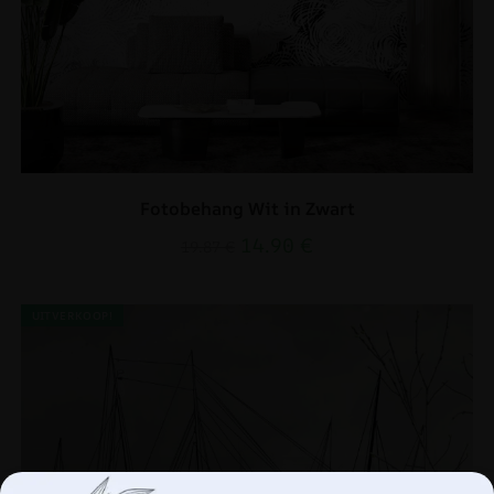
Fotobehang Wit in Zwart
14.90
€
19.87
€
UITVERKOOP!