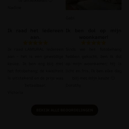
te ontwikkelen 🙂
Nadine
Gabi
Ik raad het iedereen
Ik ben dol op mijn
aan.
woonkamer!
Ik raad LAMURAL iedereen
Sinds we het fotobehang
aan – het is een geweldige
hebben gekocht, ben ik dol
keuze. Ik ben erg blij met
op mijn woonkamer; hij is
het fotobehang; de kwaliteit
licht en fris. Ik ben elke dag
is uitstekend en de prijs was
blij met mijn keuze 🙂
betaalbaar.
Dorothy
Victoria
BEKIJK ALLE BEOORDELINGEN