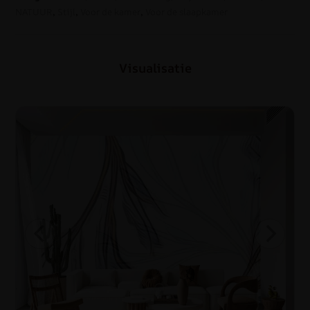
NATUUR
,
Stijl
,
Voor de kamer
,
Voor de slaapkamer
Visualisatie