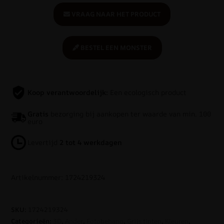
VRAAG NAAR HET PRODUCT
BESTEL EEN MONSTER
Koop verantwoordelijk:
Een ecologisch product
Gratis
bezorging bij aankopen ter waarde van min. 100
euro
Levertijd
2 tot 4 werkdagen
Artikelnummer: 1724219324
SKU:
1724219324
Categorieën:
3D
,
Ander
,
Fotobehang
,
Grijs tinten
,
Kleuren
,