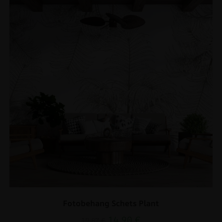
Fotobehang Schets Plant
14.90
€
19.87
€