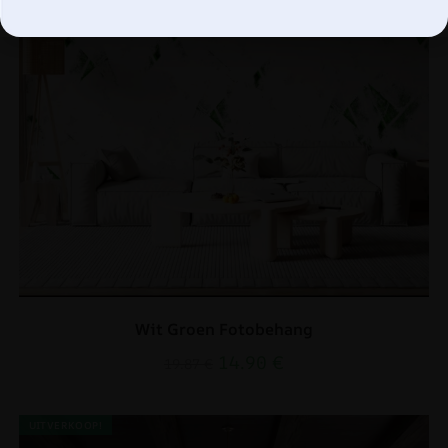
Wit Groen Fotobehang
14.90
€
19.87
€
UITVERKOOP!