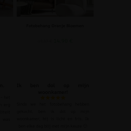
Fotobehang Oranje Bloemen
14.90
€
19.87
€
n.
Ik ben dol op mijn
woonkamer!
– het
Sinds we het fotobehang hebben
n erg
gekocht, ben ik dol op mijn
liteit
woonkamer; hij is licht en fris. Ik
s was
ben elke dag blij met mijn keuze 🙂