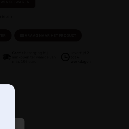
 WINKELWAGEN
rieten
TER
VRAAG NAAR HET PRODUCT
Gratis
bezorging bij
Levertijd
2
aankopen ter waarde van
tot 4
min. 100 euro
werkdagen