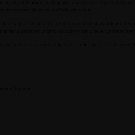
l motief dat lichtheid en elegantie aan interieurs toevoegt. Dankzi
 op een modern, glamoureus of boho-interieur.
uurzaam en gemakkelijk te reinigen materiaal, waardoor het een b
kamer, slaapkamer of zelfs kantoor om een unieke ruimte te creër
en waan u in een paradijselijke tuin, zonder uw huis te hoeven ver
amer of kantoor