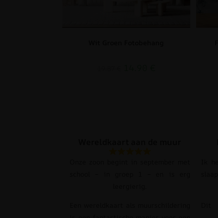
Wit Groen Fotobehang
14.90
€
19.87
€
Wereldkaart aan de muur
Onze zoon begint in september met
Ik h
school – in groep 1 – en is erg
slaa
leergierig.
Een wereldkaart als muurschildering
Dit
is een fantastische manier voor een