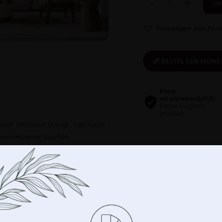
-
+
IN
Toevoegen aan favo
BESTEL EEN MONS
Koop
verantwoordelijk:
Een ecologisch
product
 elk interieur brengt. Het toont
verschillende soorten
leuren van gedoofd groen. De
kleur die doet denken aan een
ook is uitzonderlijk elegant en
dereen die op zoek is naar een
on- of slaapkamer. Geschikt voor
terieurs met meer expressieve
Beheer uw privacy