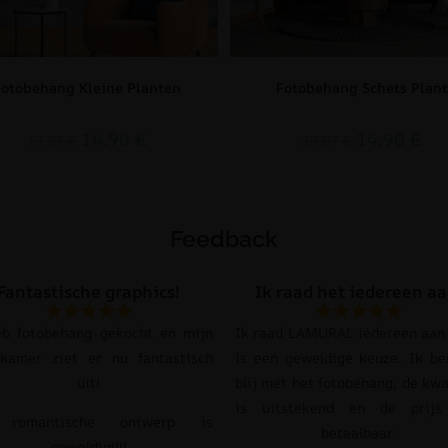
Fotobehang Kleine Planten
Fotobehang Schets Plant
14.90
€
14.90
€
19.87
€
19.87
€
Feedback
Fantastische graphics!
Ik raad het iedereen aa
eb fotobehang gekocht en mijn
Ik raad LAMURAL iedereen aan 
pkamer ziet er nu fantastisch
is een geweldige keuze. Ik be
uit!
blij met het fotobehang; de kwa
is uitstekend en de prij
 romantische ontwerp is
betaalbaar.
geweldig!!!!