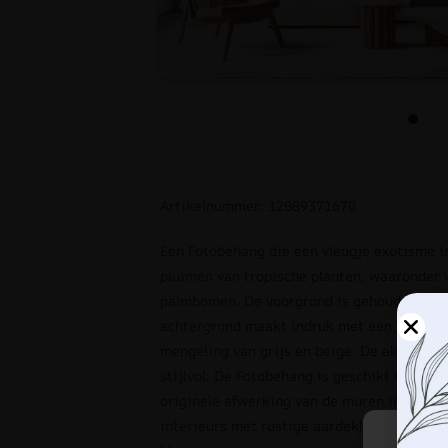
Artikelnummer: 12089371670
Een Fotobehang die een vleugje exotisme in
pluimen van tropische planten, waaronder 
palmbomen. De voorgrond is gehouden in k
achtergrond maakt indruk met een unieke 
mengeling van grijs en beige. De algehele l
stijlvol. De Fotobehang is geschikt voor ie
originele afwerking van de muren in de wo
interieurs met rustige aardekleuren en in