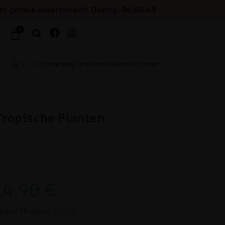
et gehele assortiment! Overig: 06:08:48
0
>
>
Fotobehang Tropische Planten Pluimen
ropische Planten
14.90
€
elopen 30 dagen:
€14.90