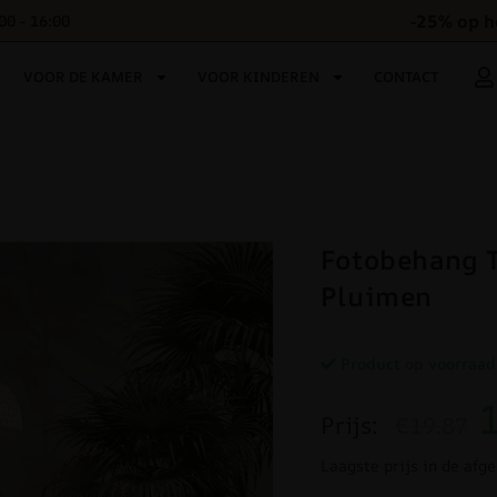
-25% op h
00 - 16:00
VOOR DE KAMER
VOOR KINDEREN
CONTACT
Fotobehang T
Pluimen
Product op voorraad
Prijs:
€19.87
Laagste prijs in de afg