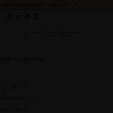
et gehele assortiment! Overig: 08:21:04
0
>
>
Fotobehang Rode klaprozen
Rode klaprozen
14.90
€
elopen 30 dagen:
€14.90
le assortiment!