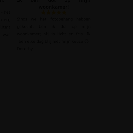
woonkamer!
– het
Sinds we het fotobehang hebben
n erg
gekocht, ben ik dol op mijn
liteit
woonkamer; hij is licht en fris. Ik
s was
ben elke dag blij met mijn keuze 🙂
Dorothy