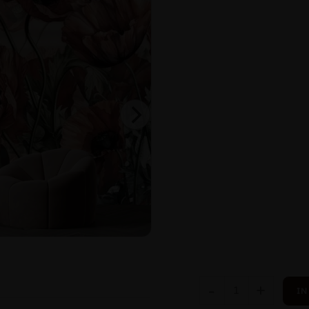
-
+
IN