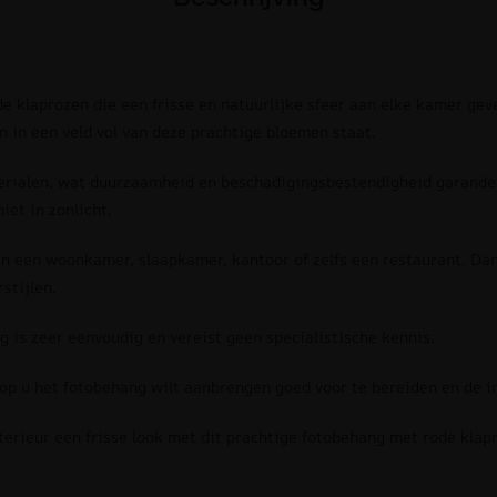
 klaprozen die een frisse en natuurlijke sfeer aan elke kamer geve
n in een veld vol van deze prachtige bloemen staat.
rialen, wat duurzaamheid en beschadigingsbestendigheid garandeer
iet in zonlicht.
an een woonkamer, slaapkamer, kantoor of zelfs een restaurant. Da
stijlen.
 is zeer eenvoudig en vereist geen specialistische kennis.
op u het fotobehang wilt aanbrengen goed voor te bereiden en de in
nterieur een frisse look met dit prachtige fotobehang met rode klap