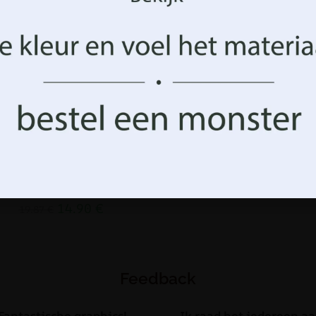
ficatiegegevens op deze site verwerken. Het niet verle
mming of het intrekken van de toestemming kan een negatief
op bepaalde kenmerken en functies.
Aanvaarden
Beheer opties
otobehang Portret van een
Fotobehang Blauwe Bloem
meisje met lang haar
14.90
€
19.87
€
14.90
€
19.87
€
Feedback
Fantastische graphics!
Ik raad het iedereen aa