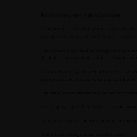
Fotobehang met rode klaprozen
Dit charmante fotobehang toont weelderige rode
weergegeven, waardoor het lijkt alsof je midde
Het product is gemaakt van hoogwaardige mate
de kleuren intens en duurzaam en vervagen ze n
Dit fotobehang is perfect voor het decoreren v
patroon past het bij veel verschillende interieur
Het bestellen en aanbrengen van het fotobehang
Het enige wat u hoeft te doen, is de muur waar
Laat uw creativiteit de vrije loop en geef uw i
Realistische weergave van rode klaprozen