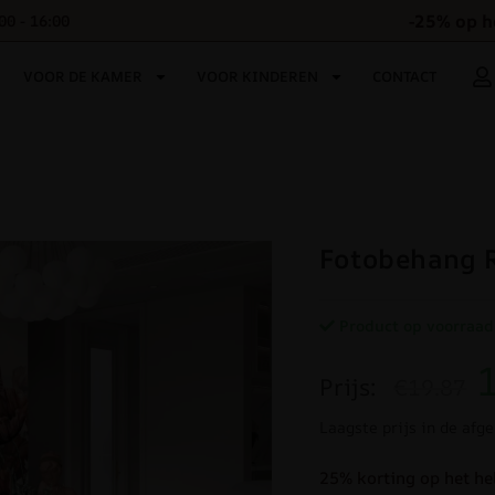
-25% op h
00 - 16:00
VOOR DE KAMER
VOOR KINDEREN
CONTACT
Fotobehang 
Product op voorraad
Prijs:
€19.87
Laagste prijs in de afg
25% korting op het he