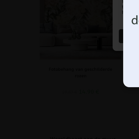
identi
toeste
hebben 
Fotobehang van geschilderde
F
rozen
14.90
€
19.87
€
Wereldkaart aan de muur