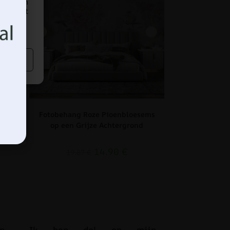
nen van
 effect
en
Fotobehang Roze Pioenbloesems
op een Grijze Achtergrond
14.90
€
19.87
€
n.
Ik ben dol op mijn