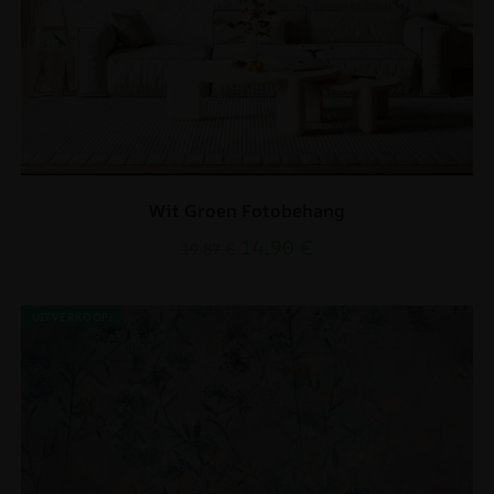
Wit Groen Fotobehang
14.90
€
19.87
€
UITVERKOOP!