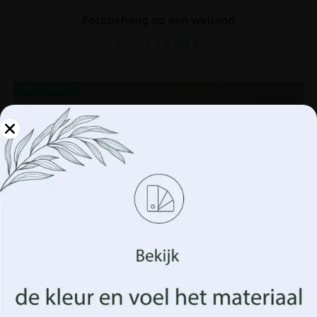
Fotobehang op een weiland
14.90
€
19.87
€
UITVERKOOP!
Beheer uw privacy
We gebruiken technologieën zoals cookies om informatie
over uw apparaat op te slaan en/of te openen. Dit doen
wij om uw surfervaring te verbeteren en u
(on)gepersonaliseerde advertenties te tonen. Door in te
stemmen met deze technologieën kunnen we gegevens
zoals uw surfgedrag of unieke identificatiegegevens op
deze site verwerken. Het niet verlenen van toestemming
of het intrekken van de toestemming kan een negatief
effect hebben op bepaalde kenmerken en functies.