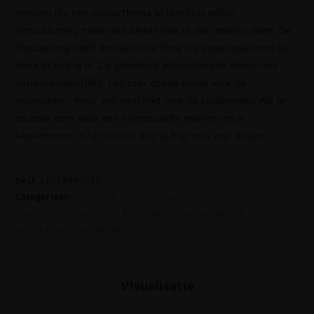
mensen die een natuurthema in hun huis willen
introduceren, maar niet weten hoe ze dat moeten doen. De
Fotobehang heeft een delicate flora die zowel qua vorm als
kleur prachtig is. De gedempte pastelkleuren maken het
extreem veelzijdig. Een zeer goede keuze voor de
woonkamer, maar ook geschikt voor de slaapkamer. Als je
op zoek bent naar een interessante manier om je
keukenmuur in te richten, kun je hier ook voor kiezen.
SKU:
12079894019
Categorieën:
BLOEMEN
,
Fotobehang
,
Grijs tinten
,
Groene tinten
,
Kleuren
,
Minimalistisch
,
Stijl
,
Voor de kamer
,
Voor de
woonkamer
,
Voor kantoor
Visualisatie