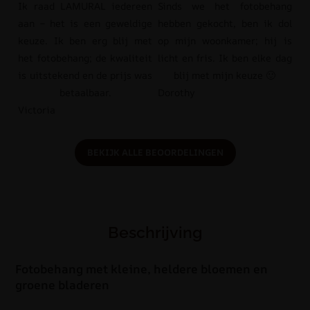
Ik raad LAMURAL iedereen
Sinds we het fotobehang
aan – het is een geweldige
hebben gekocht, ben ik dol
keuze. Ik ben erg blij met
op mijn woonkamer; hij is
het fotobehang; de kwaliteit
licht en fris. Ik ben elke dag
is uitstekend en de prijs was
blij met mijn keuze 🙂
betaalbaar.
Dorothy
Victoria
BEKIJK ALLE BEOORDELINGEN
Beschrijving
Fotobehang met kleine, heldere bloemen en
groene bladeren