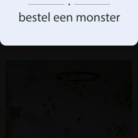
Aanvaarden
Beheer opties
Fotobehang Bloemen op een Weide
14.90
€
19.87
€
UITVERKOOP!