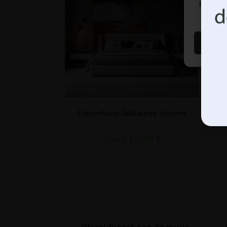
hebben 
Fotobehang Gekleurde strepen
14.90
€
19.87
€
Wereldkaart aan de muur