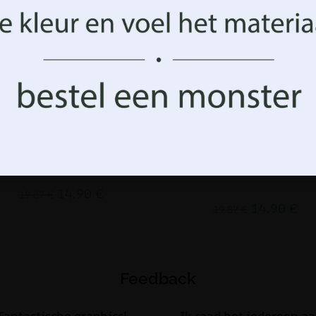
op bepaalde kenmerken en functies.
Aanvaarden
Beheer opties
Fotobehang Wit in Zwart
Fotobehang Bloemen op e
Weide
14.90
€
19.87
€
14.90
€
19.87
€
Feedback
Fantastische graphics!
Ik raad het iedereen aa