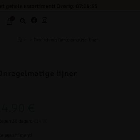
et gehele assortiment! Overig: 07:16:34
0
>
>
Fotobehang Onregelmatige lijnen
nregelmatige lijnen
14.90
€
elopen 30 dagen:
€14.90
le assortiment!