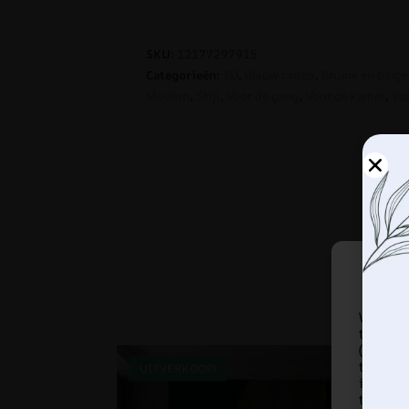
SKU:
12177297915
Categorieën:
3D
,
Blauw tinten
,
Bruine en beige
Modern
,
Stijl
,
Voor de gang
,
Voor de kamer
,
Vo
We gebr
te slaa
(on)gep
techno
UITVERKOOP!
UI
identi
toeste