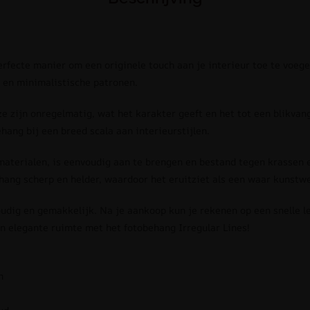
erfecte manier om een originele touch aan je interieur toe te voeg
en minimalistische patronen.
 ze zijn onregelmatig, wat het karakter geeft en het tot een blikva
ehang bij een breed scala aan interieurstijlen.
terialen, is eenvoudig aan te brengen en bestand tegen krassen 
ehang scherp en helder, waardoor het eruitziet als een waar kunstw
oudig en gemakkelijk. Na je aankoop kun je rekenen op een snelle l
en elegante ruimte met het fotobehang Irregular Lines!
n