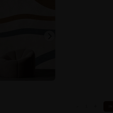
-
+
IN