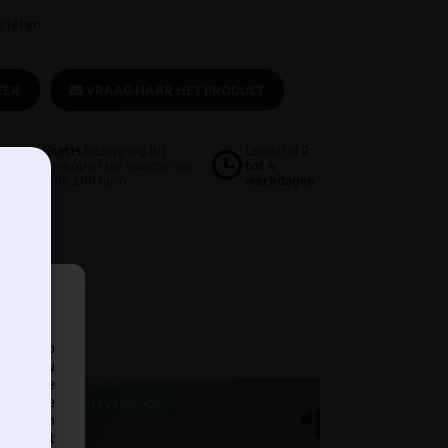
rieten
TER
VRAAG NAAR HET PRODUCT
Gratis
bezorging bij
Levertijd
2
aankopen ter waarde van
tot 4
min. 100 euro
werkdagen
araat op
ren en u
met deze
 unieke
UITVERKOOP!
nen van
 effect