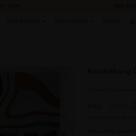
-25% op h
00 - 16:00
VOOR DE KAMER
VOOR KINDEREN
CONTACT
Fotobehang O
Product op voorraad
Prijs:
€19.87
Laagste prijs in de afg
25% korting op het he