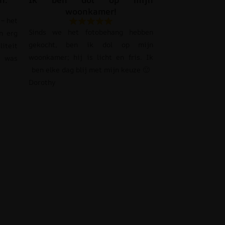
woonkamer!
– het
Sinds we het fotobehang hebben
n erg
gekocht, ben ik dol op mijn
liteit
woonkamer; hij is licht en fris. Ik
s was
ben elke dag blij met mijn keuze 🙂
Dorothy