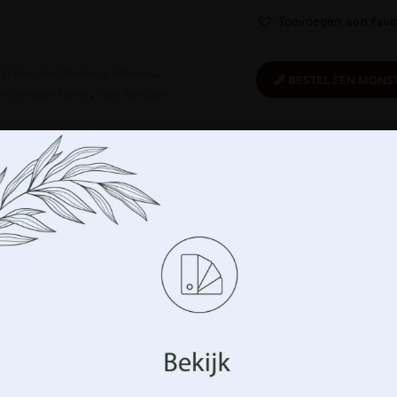
Toevoegen aan favo
 tinten
,
Fotobehang
,
Kleuren
,
BESTEL EEN MONS
or de woonkamer
,
Voor kantoor
Koop
verantwoordelijk:
Een ecologisch
product
Beheer uw privacy
Verwante producten
uiken technologieën zoals cookies om informatie over uw app
n en/of te openen. Dit doen wij om uw surfervaring te verbete
ersonaliseerde advertenties te tonen. Door in te stemmen 
logieën kunnen we gegevens zoals uw surfgedrag of
TVERKOOP!
UITVERKOOP!
ficatiegegevens op deze site verwerken. Het niet verle
mming of het intrekken van de toestemming kan een negatief