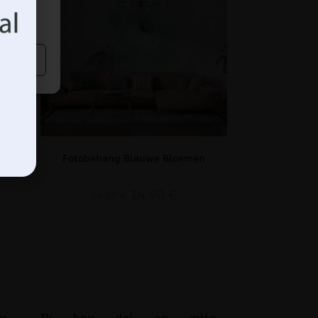
en
Fotobehang Blauwe Bloemen
14.90
€
19.87
€
n.
Ik ben dol op mijn