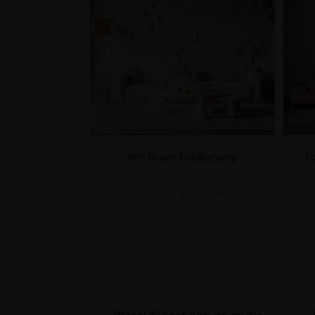
Wit Groen Fotobehang
F
14.90
€
19.87
€
Wereldkaart aan de muur