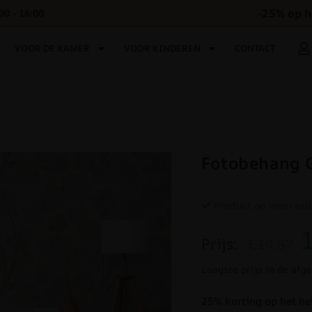
-25% op h
00 - 16:00
VOOR DE KAMER
VOOR KINDEREN
CONTACT
Fotobehang G
Product op voorraad
Prijs:
€19.87
Laagste prijs in de afg
25% korting op het he