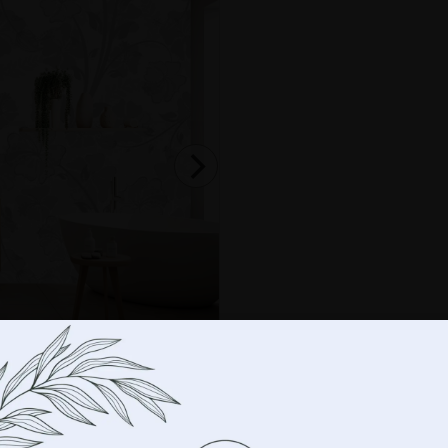
-
+
IN