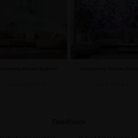
otobehang Blauwe Bloemen
Fotobehang Violette Plant
14.90
€
14.90
€
19.87
€
19.87
€
Feedback
Fantastische graphics!
Ik raad het iedereen aa