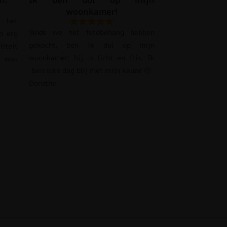
woonkamer!
– het
Sinds we het fotobehang hebben
n erg
gekocht, ben ik dol op mijn
liteit
woonkamer; hij is licht en fris. Ik
s was
ben elke dag blij met mijn keuze 🙂
Dorothy