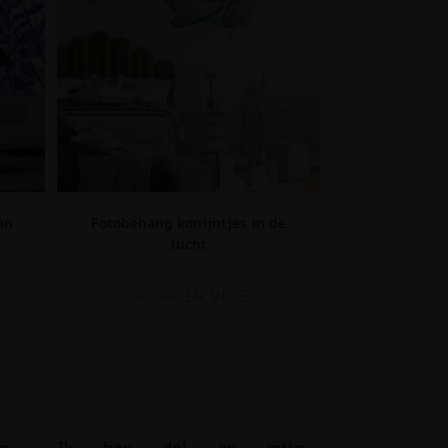
en
Fotobehang konijntjes in de
lucht
14.90
€
19.87
€
n.
Ik ben dol op mijn