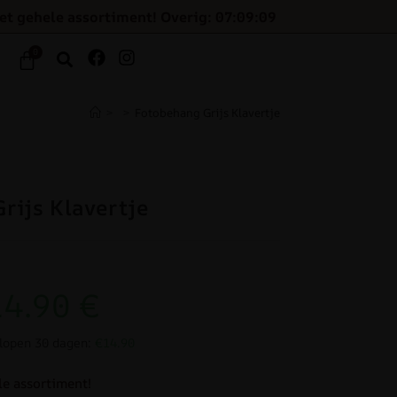
et gehele assortiment! Overig: 07:09:09
0
>
>
Fotobehang Grijs Klavertje
rijs Klavertje
14.90
€
elopen 30 dagen:
€14.90
le assortiment!