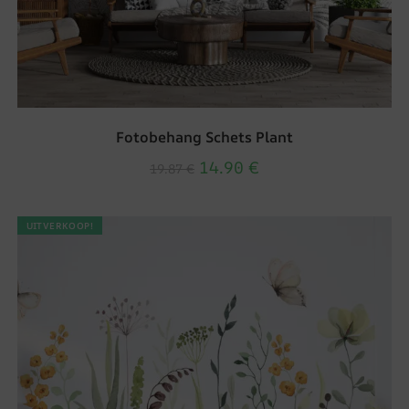
Fotobehang Schets Plant
14.90
€
19.87
€
UITVERKOOP!