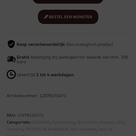
BESTEL EEN MONSTER
Koop verantwoordelijk:
Een ecologisch product
Gratis
bezorging bij aankopen ter waarde van min. 100
euro
Levertijd
2 tot 4 werkdagen
Artikelnummer: 12078155471
SKU:
12078155471
Categorieën:
BLOEMEN
,
Fotobehang
,
Grijs tinten
,
Kleuren
,
Stijl
,
Tropisch
,
TROPISCHE BLADEREN
,
Voor de kamer
,
Voor de