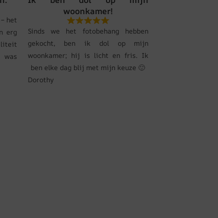
woonkamer!
– het
Sinds we het fotobehang hebben
n erg
gekocht, ben ik dol op mijn
liteit
woonkamer; hij is licht en fris. Ik
s was
ben elke dag blij met mijn keuze 🙂
Dorothy