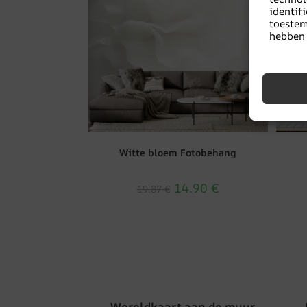
identi
toeste
hebben 
Witte bloem Fotobehang
14.90
€
19.87
€
Wereldkaart aan de muur