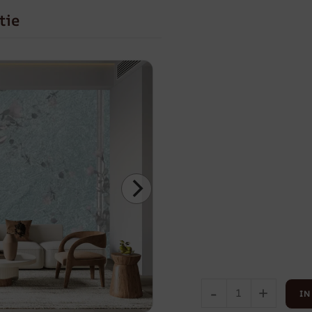
tie
-
+
IN