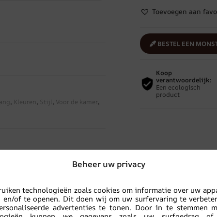
Toevoegen aan favo
BESTEL EEN MONS
Koop
verantwoordelijk:
Een ecologisch
product
ang
,
Kleuren
,
Stijl
,
Voor de kamer
,
Verwante producten
Beheer uw privacy
uiken technologieën zoals cookies om informatie over uw app
TVERKOOP!
UITVERKOOP!
n en/of te openen. Dit doen wij om uw surfervaring te verbete
ersonaliseerde advertenties te tonen. Door in te stemmen 
logieën kunnen we gegevens zoals uw surfgedrag of