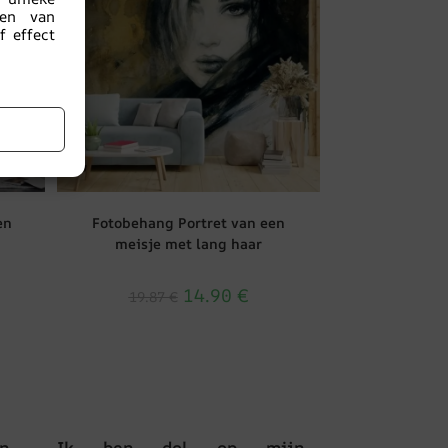
nen van
 effect
en
Fotobehang Portret van een
meisje met lang haar
14.90
€
19.87
€
n.
Ik ben dol op mijn