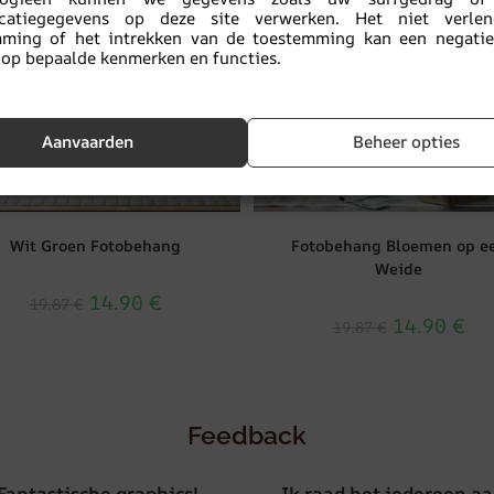
ficatiegegevens op deze site verwerken. Het niet verle
mming of het intrekken van de toestemming kan een negatief
op bepaalde kenmerken en functies.
Aanvaarden
Beheer opties
Wit Groen Fotobehang
Fotobehang Bloemen op e
Weide
14.90
€
19.87
€
14.90
€
19.87
€
Feedback
Fantastische graphics!
Ik raad het iedereen aa