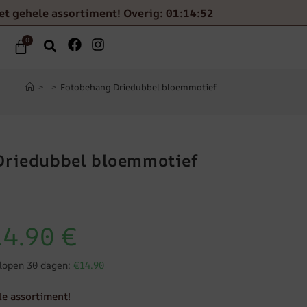
et gehele assortiment! Overig: 01:14:51
0
>
>
Fotobehang Driedubbel bloemmotief
Driedubbel bloemmotief
14.90
€
elopen 30 dagen:
€14.90
le assortiment!