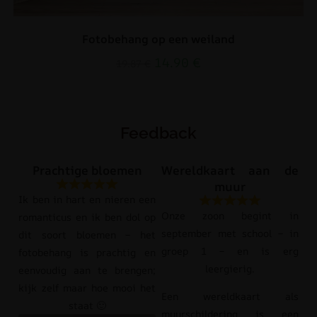
Fotobehang op een weiland
14.90
€
19.87
€
Feedback
Prachtige bloemen
Wereldkaart aan de
muur
Ik ben in hart en nieren een
Onze zoon begint in
romanticus en ik ben dol op
september met school – in
dit soort bloemen – het
groep 1 – en is erg
fotobehang is prachtig en
leergierig.
eenvoudig aan te brengen;
kijk zelf maar hoe mooi het
Een wereldkaart als
staat 🙂
muurschildering is een