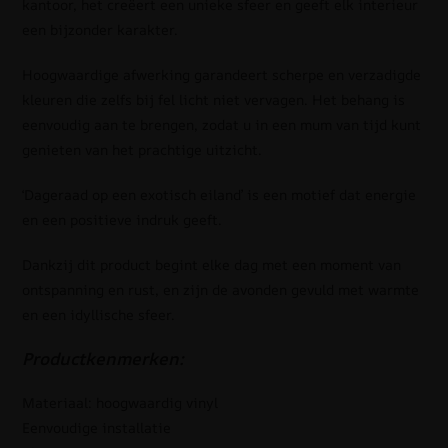
kantoor, het creëert een unieke sfeer en geeft elk interieur
een bijzonder karakter.
Hoogwaardige afwerking garandeert scherpe en verzadigde
kleuren die zelfs bij fel licht niet vervagen. Het behang is
eenvoudig aan te brengen, zodat u in een mum van tijd kunt
genieten van het prachtige uitzicht.
‘Dageraad op een exotisch eiland’ is een motief dat energie
en een positieve indruk geeft.
Dankzij dit product begint elke dag met een moment van
ontspanning en rust, en zijn de avonden gevuld met warmte
en een idyllische sfeer.
Productkenmerken:
Materiaal: hoogwaardig vinyl
Eenvoudige installatie