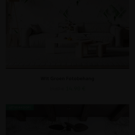
Wit Groen Fotobehang
14.90
€
19.87
€
UITVERKOOP!