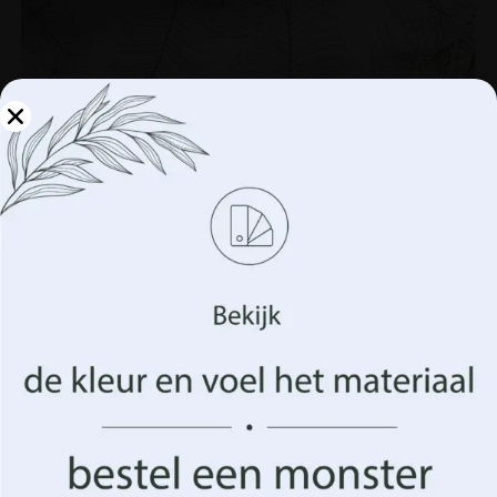
Beheer uw privacy
We gebruiken technologieën zoals cookies om informatie
over uw apparaat op te slaan en/of te openen. Dit doen
wij om uw surfervaring te verbeteren en u
(on)gepersonaliseerde advertenties te tonen. Door in te
stemmen met deze technologieën kunnen we gegevens
zoals uw surfgedrag of unieke identificatiegegevens op
deze site verwerken. Het niet verlenen van toestemming
of het intrekken van de toestemming kan een negatief
effect hebben op bepaalde kenmerken en functies.
Fotobehang Schets Plant
14.90
€
19.87
€
Aanvaarden
Beheer opties
UITVERKOOP!