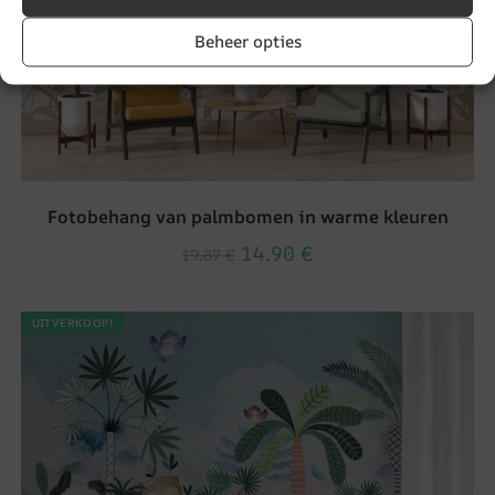
Beheer opties
Fotobehang van palmbomen in warme kleuren
14.90
€
19.87
€
UITVERKOOP!