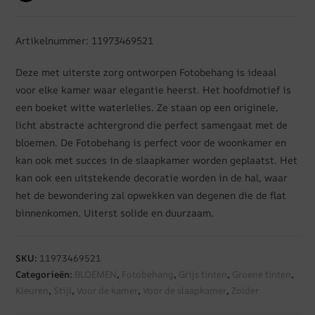
Artikelnummer: 11973469521
Deze met uiterste zorg ontworpen Fotobehang is ideaal
voor elke kamer waar elegantie heerst. Het hoofdmotief is
een boeket witte waterlelies. Ze staan op een originele,
licht abstracte achtergrond die perfect samengaat met de
bloemen. De Fotobehang is perfect voor de woonkamer en
kan ook met succes in de slaapkamer worden geplaatst. Het
kan ook een uitstekende decoratie worden in de hal, waar
het de bewondering zal opwekken van degenen die de flat
binnenkomen. Uiterst solide en duurzaam.
SKU:
11973469521
Categorieën:
BLOEMEN
,
Fotobehang
,
Grijs tinten
,
Groene tinten
,
Kleuren
,
Stijl
,
Voor de kamer
,
Voor de slaapkamer
,
Zolder