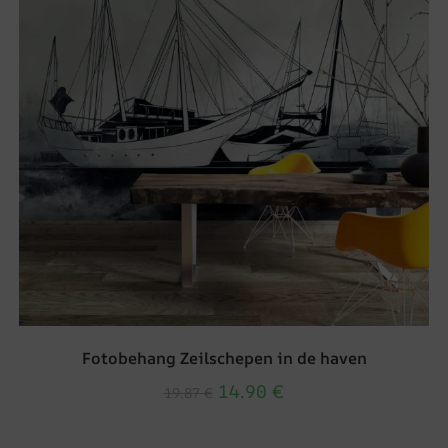
Fotobehang Zeilschepen in de haven
14.90
€
19.87
€