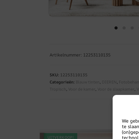
Artikelnummer: 12253110135
SKU:
12253110135
Categorieën:
Blauw tinten
,
DIEREN
,
Fotobeha
Tropisch
,
Voor de kamer
,
Voor de slaapkamer
,
V
We gebr
te slaa
(on)gep
techno
UITVERKOOP!
UI