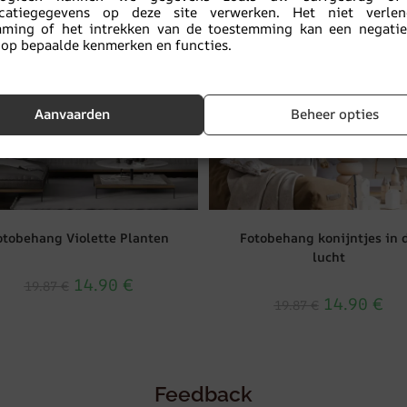
ficatiegegevens op deze site verwerken. Het niet verle
mming of het intrekken van de toestemming kan een negatief
op bepaalde kenmerken en functies.
Aanvaarden
Beheer opties
otobehang Violette Planten
Fotobehang konijntjes in 
lucht
14.90
€
19.87
€
14.90
€
19.87
€
Feedback