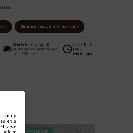
rieten
TER
VRAAG NAAR HET PRODUCT
Gratis
bezorging bij
Levertijd
2
aankopen ter waarde van
tot 4
min. 100 euro
werkdagen
araat op
ren en u
met deze
 unieke
UITVERKOOP!