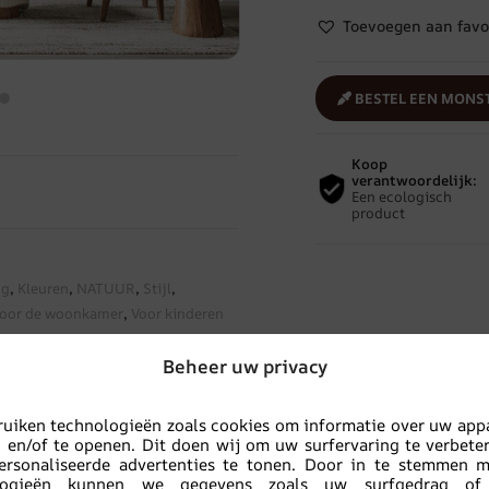
Toevoegen aan favo
BESTEL EEN MONS
Koop
verantwoordelijk:
Een ecologisch
product
ng
,
Kleuren
,
NATUUR
,
Stijl
,
oor de woonkamer
,
Voor kinderen
Beheer uw privacy
Verwante producten
uiken technologieën zoals cookies om informatie over uw app
n en/of te openen. Dit doen wij om uw surfervaring te verbete
ersonaliseerde advertenties te tonen. Door in te stemmen 
logieën kunnen we gegevens zoals uw surfgedrag of
TVERKOOP!
UITVERKOOP!