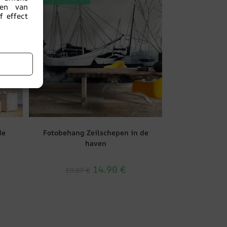
nen van
 effect
de
Fotobehang Zeilschepen in de
haven
14.90
€
19.87
€