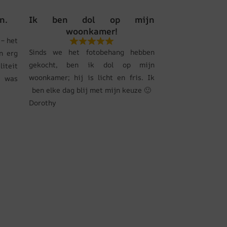
n.
Ik ben dol op mijn
woonkamer!
– het
Sinds we het fotobehang hebben
n erg
gekocht, ben ik dol op mijn
liteit
woonkamer; hij is licht en fris. Ik
s was
ben elke dag blij met mijn keuze 🙂
Dorothy