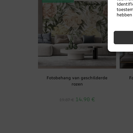
identi
toeste
hebben 
Fotobehang van geschilderde
F
rozen
14.90
€
19.87
€