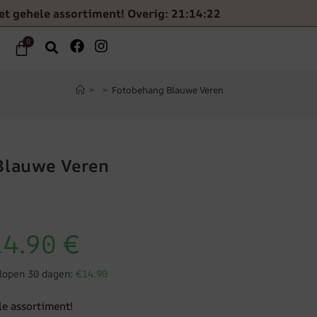
et gehele assortiment! Overig: 21:14:21
0
>
>
Fotobehang Blauwe Veren
Blauwe Veren
14.90
€
elopen 30 dagen:
€14.90
le assortiment!