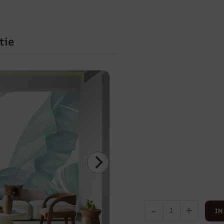
tie
-
+
IN