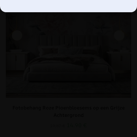
Fotobehang Roze Pioenbloesems op een Grijze
Achtergrond
14.90
€
19.87
€