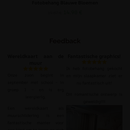
Fotobehang Blauwe Bloemen
14.90
€
19.87
€
Feedback
Wereldkaart aan de
Fantastische graphics!
muur
Ik heb fotobehang gekocht
Onze zoon begint in
en mijn slaapkamer ziet er
september met school – in
nu fantastisch uit!
groep 1 – en is erg
Dit romantische ontwerp is
leergierig.
geweldig!!!!
Een wereldkaart als
muurschildering is een
fantastische manier voor
een kind om te leren en zich