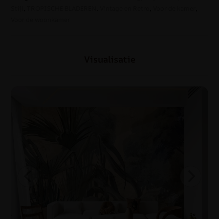
Stijl
,
TROPISCHE BLADEREN
,
Vintage en Retro
,
Voor de kamer
,
Voor de woonkamer
Visualisatie