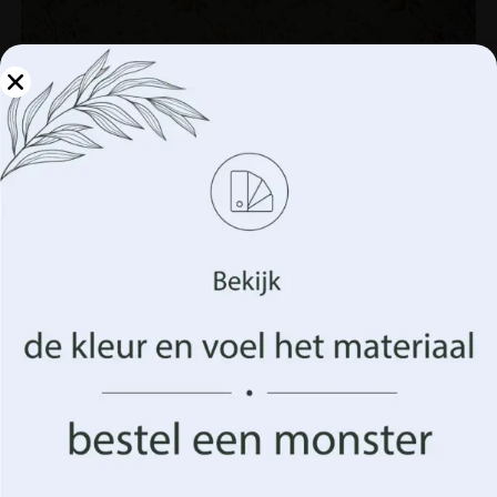
Beheer uw privacy
We gebruiken technologieën zoals cookies om informatie
over uw apparaat op te slaan en/of te openen. Dit doen
wij om uw surfervaring te verbeteren en u
(on)gepersonaliseerde advertenties te tonen. Door in te
stemmen met deze technologieën kunnen we gegevens
zoals uw surfgedrag of unieke identificatiegegevens op
deze site verwerken. Het niet verlenen van toestemming
Fotobehang Oranje Bloemen
of het intrekken van de toestemming kan een negatief
effect hebben op bepaalde kenmerken en functies.
14.90
€
19.87
€
Aanvaarden
UITVERKOOP!
Beheer opties