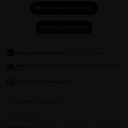
VRAAG NAAR HET PRODUCT
BESTEL EEN MONSTER
Koop verantwoordelijk:
Een ecologisch product
Gratis
bezorging bij aankopen ter waarde van min. 100
euro
Levertijd
2 tot 4 werkdagen
Artikelnummer: 12223855091
SKU:
12223855091
Categorieën:
3D
,
Blauw tinten
,
Fotobehang
,
Grijs tinten
,
Kleuren
,