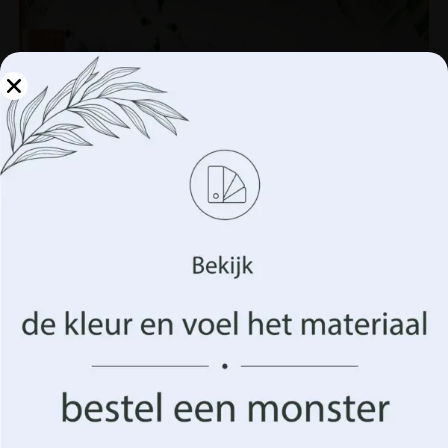
Beheer uw privacy
We gebruiken technologieën zoals cookies om informatie
over uw apparaat op te slaan en/of te openen. Dit doen
wij om uw surfervaring te verbeteren en u
(on)gepersonaliseerde advertenties te tonen. Door in te
stemmen met deze technologieën kunnen we gegevens
zoals uw surfgedrag of unieke identificatiegegevens op
deze site verwerken. Het niet verlenen van toestemming
of het intrekken van de toestemming kan een negatief
effect hebben op bepaalde kenmerken en functies.
Wit Groen Fotobehang
14.90
€
19.87
€
Aanvaarden
Beheer opties
UITVERKOOP!