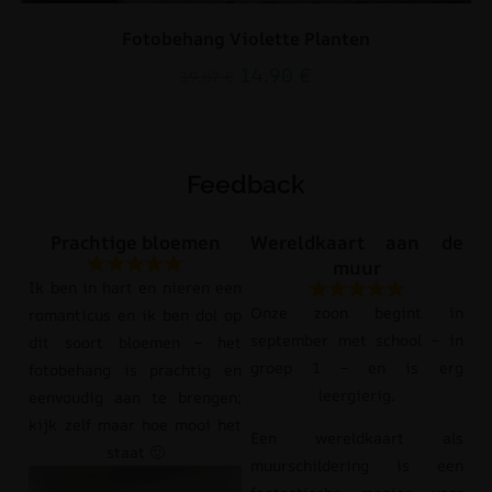
Fotobehang Violette Planten
14.90
€
19.87
€
Feedback
Prachtige bloemen
Wereldkaart aan de
muur
Ik ben in hart en nieren een
Onze zoon begint in
romanticus en ik ben dol op
september met school – in
dit soort bloemen – het
groep 1 – en is erg
fotobehang is prachtig en
leergierig.
eenvoudig aan te brengen;
kijk zelf maar hoe mooi het
Een wereldkaart als
staat 🙂
muurschildering is een