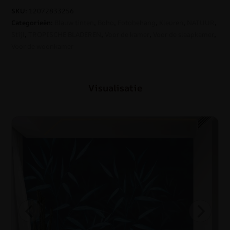
SKU:
12072833256
Categorieën:
Blauw tinten
,
Boho
,
Fotobehang
,
Kleuren
,
NATUUR
,
Stijl
,
TROPISCHE BLADEREN
,
Voor de kamer
,
Voor de slaapkamer
,
Voor de woonkamer
Visualisatie