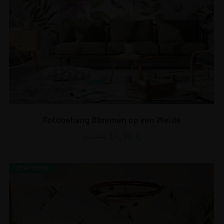
Fotobehang Bloemen op een Weide
14.90
€
19.87
€
UITVERKOOP!