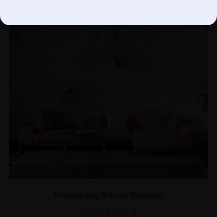
Fotobehang Blauwe Bloemen
14.90
€
19.87
€