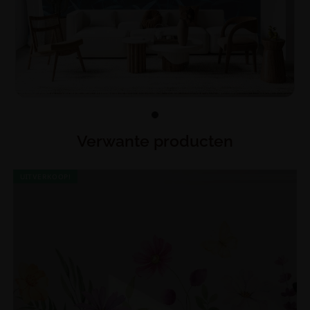
Verwante producten
UITVERKOOP!