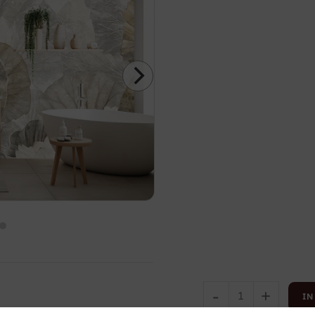
-
+
IN