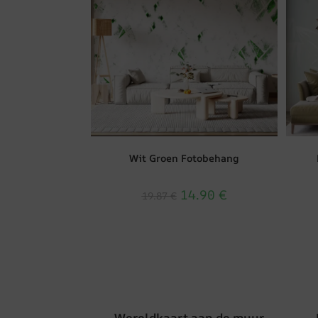
Wit Groen Fotobehang
14.90
€
19.87
€
Wereldkaart aan de muur