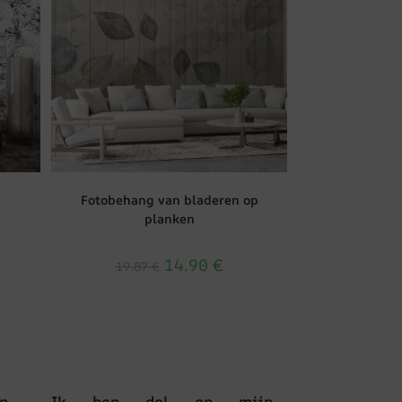
Fotobehang van bladeren op
planken
14.90
€
19.87
€
n.
Ik ben dol op mijn