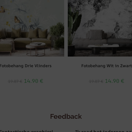
Fotobehang Drie Vlinders
Fotobehang Wit in Zwart
14.90
€
14.90
€
19.87
€
19.87
€
Feedback
Fantastische graphics!
Ik raad het iedereen aa