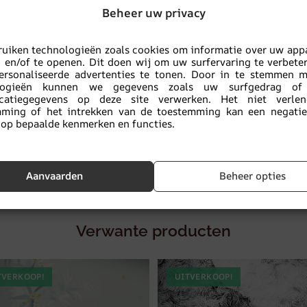
Beheer uw privacy
Toevoegen aan favo
n beige tinten
,
Fotobehang
,
Voor de badkamer
,
Voor de gang
,
uiken technologieën zoals cookies om informatie over uw app
n en/of te openen. Dit doen wij om uw surfervaring te verbete
BESTEL EEN MONS
oonkamer
,
Voor kantoor
ersonaliseerde advertenties te tonen. Door in te stemmen 
logieën kunnen we gegevens zoals uw surfgedrag of
ficatiegegevens op deze site verwerken. Het niet verle
Koop
mming of het intrekken van de toestemming kan een negatief
verantwoordelijk:
op bepaalde kenmerken en functies.
Een ecologisch
product
Aanvaarden
Beheer opties
Verwante producten
TVERKOOP!
UITVERKOOP!