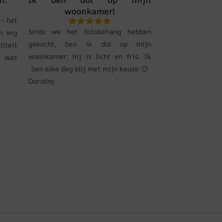
woonkamer!
– het
Sinds we het fotobehang hebben
n erg
gekocht, ben ik dol op mijn
liteit
woonkamer; hij is licht en fris. Ik
s was
ben elke dag blij met mijn keuze 🙂
Dorothy