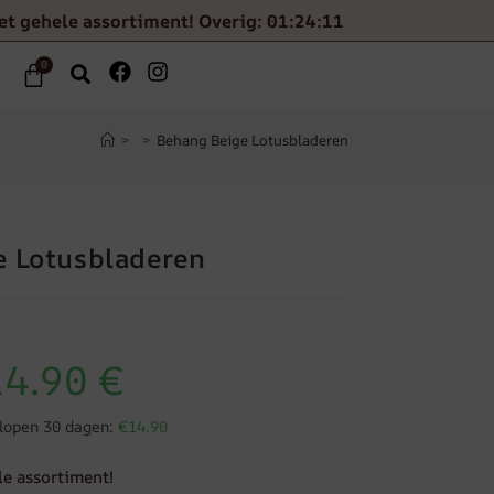
et gehele assortiment! Overig: 01:24:10
0
>
>
Behang Beige Lotusbladeren
e Lotusbladeren
14.90
€
elopen 30 dagen:
€14.90
le assortiment!