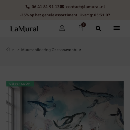
06 41 81 91 13
contact@lamural.nl
-25% op het gehele assortiment! Overig: 05:31:07
0
>
>
Muurschildering Oceaanavontuur
UITVERKOOP!