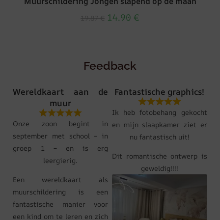
Muurschildering Jongen slapend op de maan
14.90
€
19.87
€
Feedback
Wereldkaart aan de
Fantastische graphics!
muur
Ik heb fotobehang gekocht
Onze zoon begint in
en mijn slaapkamer ziet er
september met school – in
nu fantastisch uit!
groep 1 – en is erg
Dit romantische ontwerp is
leergierig.
geweldig!!!!
Een wereldkaart als
muurschildering is een
fantastische manier voor
een kind om te leren en zich