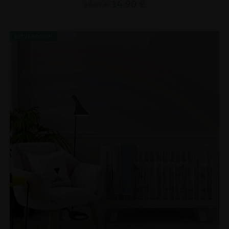
14.90
€
19.87
€
UITVERKOOP!