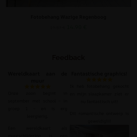
Fotobehang Wazige Regenboog
14.90
€
19.87
€
Feedback
Wereldkaart aan de
Fantastische graphics!
muur
Ik heb fotobehang gekocht
Onze zoon begint in
en mijn slaapkamer ziet er
september met school – in
nu fantastisch uit!
groep 1 – en is erg
Dit romantische ontwerp is
leergierig.
geweldig!!!!
Een wereldkaart als
muurschildering is een