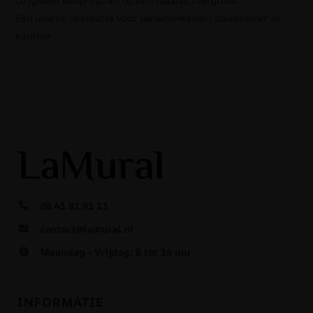
Origineel lemurmotief op een maanachtergrond
Een unieke decoratie voor uw woonkamer, slaapkamer of
kantoor
06 41 81 91 13
contact@lamural.nl
Maandag - Vrijdag: 8 tot 16 uur
INFORMATIE