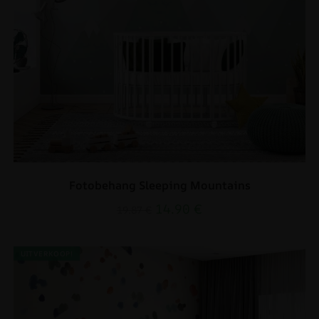
Fotobehang Sleeping Mountains
14.90
€
19.87
€
UITVERKOOP!