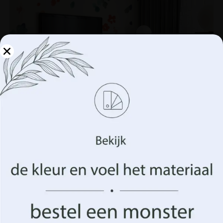
Beheer uw privacy
We gebruiken technologieën zoals cookies om informatie
over uw apparaat op te slaan en/of te openen. Dit doen
wij om uw surfervaring te verbeteren en u
(on)gepersonaliseerde advertenties te tonen. Door in te
stemmen met deze technologieën kunnen we gegevens
zoals uw surfgedrag of unieke identificatiegegevens op
deze site verwerken. Het niet verlenen van toestemming
of het intrekken van de toestemming kan een negatief
effect hebben op bepaalde kenmerken en functies.
Fotobehang Painted Dots
14.90
€
19.87
€
Aanvaarden
Beheer opties
UITVERKOOP!