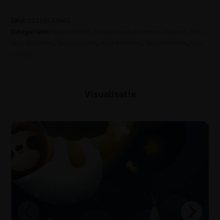
SKU:
12119633661
Categorieën:
Blauw tinten
,
Fotobehang
,
Kinderen
,
Kleuren
,
Stijl
,
Voor de kamer
,
Voor jongens
,
Voor kinderen
,
Voor kinderen
,
Voor
meisjes
Visualisatie