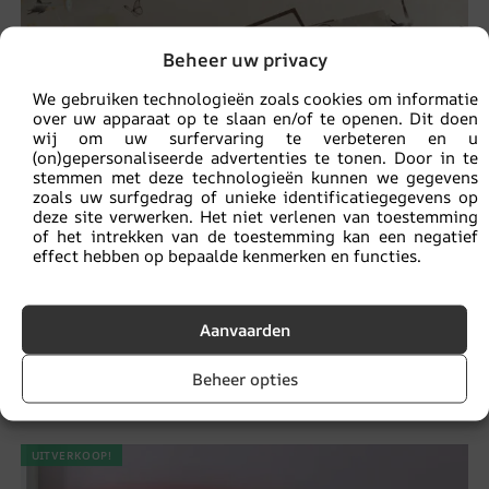
Beheer uw privacy
We gebruiken technologieën zoals cookies om informatie
over uw apparaat op te slaan en/of te openen. Dit doen
wij om uw surfervaring te verbeteren en u
(on)gepersonaliseerde advertenties te tonen. Door in te
stemmen met deze technologieën kunnen we gegevens
zoals uw surfgedrag of unieke identificatiegegevens op
deze site verwerken. Het niet verlenen van toestemming
of het intrekken van de toestemming kan een negatief
effect hebben op bepaalde kenmerken en functies.
Aanvaarden
Muurschildering Vliegtuig in de Lucht
Beheer opties
14.90
€
19.87
€
UITVERKOOP!