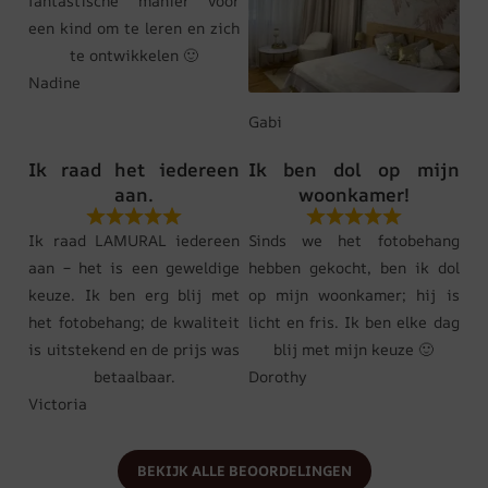
fantastische manier voor
een kind om te leren en zich
te ontwikkelen 🙂
Nadine
Gabi
Ik raad het iedereen
Ik ben dol op mijn
aan.
woonkamer!
Ik raad LAMURAL iedereen
Sinds we het fotobehang
aan – het is een geweldige
hebben gekocht, ben ik dol
keuze. Ik ben erg blij met
op mijn woonkamer; hij is
het fotobehang; de kwaliteit
licht en fris. Ik ben elke dag
is uitstekend en de prijs was
blij met mijn keuze 🙂
betaalbaar.
Dorothy
Victoria
BEKIJK ALLE BEOORDELINGEN