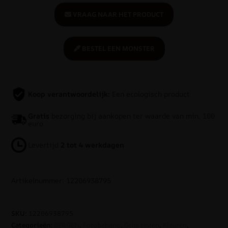
VRAAG NAAR HET PRODUCT
BESTEL EEN MONSTER
Koop verantwoordelijk:
Een ecologisch product
Gratis
bezorging bij aankopen ter waarde van min. 100
euro
Levertijd
2 tot 4 werkdagen
Artikelnummer: 12206938795
SKU:
12206938795
Categorieën:
BERGEN
,
Fotobehang
,
Grijs tinten
,
Kleuren
,