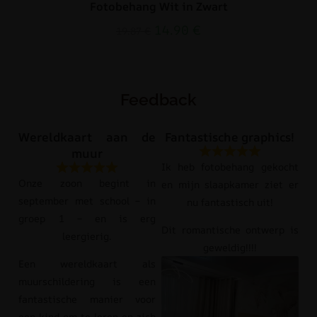
Fotobehang Wit in Zwart
14.90
€
19.87
€
Feedback
Wereldkaart aan de
Fantastische graphics!
muur
Ik heb fotobehang gekocht
Onze zoon begint in
en mijn slaapkamer ziet er
september met school – in
nu fantastisch uit!
groep 1 – en is erg
Dit romantische ontwerp is
leergierig.
geweldig!!!!
Een wereldkaart als
muurschildering is een
fantastische manier voor
een kind om te leren en zich