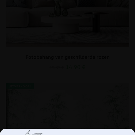
Fotobehang van geschilderde rozen
14.90
€
19.87
€
UITVERKOOP!