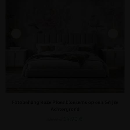
Fotobehang Roze Pioenbloesems op een Grijze
Achtergrond
14.90
€
19.87
€