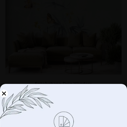
Fotobehang Drie Vlinders
14.90
€
19.87
€
Beheer uw privacy
UITVERKOOP!
We gebruiken technologieën zoals cookies om informatie
over uw apparaat op te slaan en/of te openen. Dit doen
wij om uw surfervaring te verbeteren en u