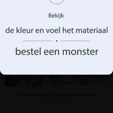
(on)gepersonaliseerde advertenties te tonen. Door in te
stemmen met deze technologieën kunnen we gegevens
zoals uw surfgedrag of unieke identificatiegegevens op
deze site verwerken. Het niet verlenen van toestemming
of het intrekken van de toestemming kan een negatief
effect hebben op bepaalde kenmerken en functies.
Aanvaarden
Beheer opties
Fotobehang van vliegen over de bergen
14.90
€
19.87
€