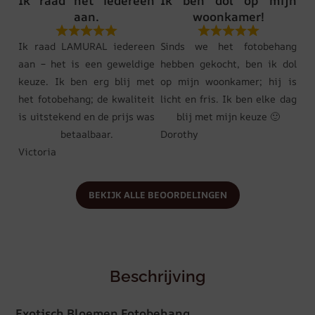
Ik raad het iedereen
Ik ben dol op mijn
aan.
woonkamer!
Ik raad LAMURAL iedereen
Sinds we het fotobehang
aan – het is een geweldige
hebben gekocht, ben ik dol
keuze. Ik ben erg blij met
op mijn woonkamer; hij is
het fotobehang; de kwaliteit
licht en fris. Ik ben elke dag
is uitstekend en de prijs was
blij met mijn keuze 🙂
betaalbaar.
Dorothy
Victoria
BEKIJK ALLE BEOORDELINGEN
Beschrijving
Exotisch Bloemen Fotobehang