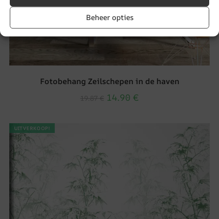
Beheer opties
Fotobehang Zeilschepen in de haven
14.90
€
19.87
€
UITVERKOOP!