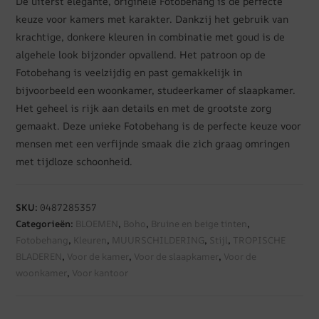
De uiterst elegante, originele Fotobehang is de perfecte
keuze voor kamers met karakter. Dankzij het gebruik van
krachtige, donkere kleuren in combinatie met goud is de
algehele look bijzonder opvallend. Het patroon op de
Fotobehang is veelzijdig en past gemakkelijk in
bijvoorbeeld een woonkamer, studeerkamer of slaapkamer.
Het geheel is rijk aan details en met de grootste zorg
gemaakt. Deze unieke Fotobehang is de perfecte keuze voor
mensen met een verfijnde smaak die zich graag omringen
met tijdloze schoonheid.
SKU:
0487285357
Categorieën:
BLOEMEN
,
Boho
,
Bruine en beige tinten
,
Fotobehang
,
Kleuren
,
MUURSCHILDERING
,
Stijl
,
TROPISCHE
BLADEREN
,
Voor de kamer
,
Voor de slaapkamer
,
Voor de
woonkamer
,
Voor kantoor