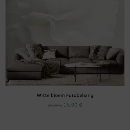
Witte bloem Fotobehang
14.90
€
19.87
€