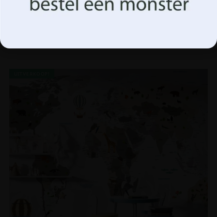
Beheer opties
Fotobehang Roze Pioenbloesems op een Grijze
Achtergrond
14.90
€
19.87
€
UITVERKOOP!