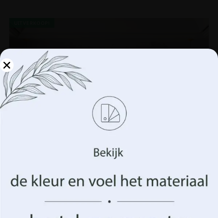
UITVERKOOP!
Beheer uw privacy
We gebruiken technologieën zoals cookies om informatie
over uw apparaat op te slaan en/of te openen. Dit doen
wij om uw surfervaring te verbeteren en u
(on)gepersonaliseerde advertenties te tonen. Door in te
stemmen met deze technologieën kunnen we gegevens
zoals uw surfgedrag of unieke identificatiegegevens op
deze site verwerken. Het niet verlenen van toestemming
of het intrekken van de toestemming kan een negatief
effect hebben op bepaalde kenmerken en functies.
Aanvaarden