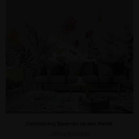
Fotobehang Bloemen op een Weide
14.90
€
19.87
€