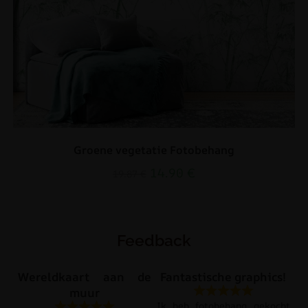
Groene vegetatie Fotobehang
14.90
€
19.87
€
Feedback
Wereldkaart aan de
Fantastische graphics!
muur
Ik heb fotobehang gekocht