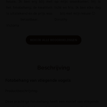
keuze. Ik ben erg blij met
op mijn woonkamer; hij is
het fotobehang; de kwaliteit
licht en fris. Ik ben elke dag
is uitstekend en de prijs was
blij met mijn keuze 🙂
betaalbaar.
Dorothy
Victoria
BEKIJK ALLE BEOORDELINGEN
Beschrijving
Fotobehang van vliegende vogels
Productbeschrijving:
Deze prachtige Fotobehang heeft een motief van vliegende