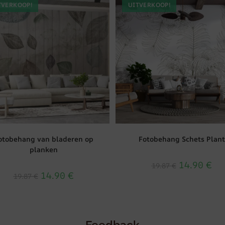
TVERKOOP!
UITVERKOOP!
otobehang van bladeren op
Fotobehang Schets Plant
planken
14.90
€
19.87
€
14.90
€
19.87
€
Feedback