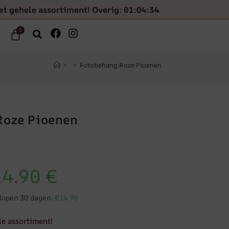
et gehele assortiment! Overig: 01:04:33
0
>
>
Fotobehang Roze Pioenen
Roze Pioenen
14.90
€
elopen 30 dagen:
€14.90
le assortiment!