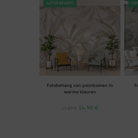
UITVERKOOP!
UI
Fotobehang van palmbomen in
F
warme kleuren
14.90
€
19.87
€