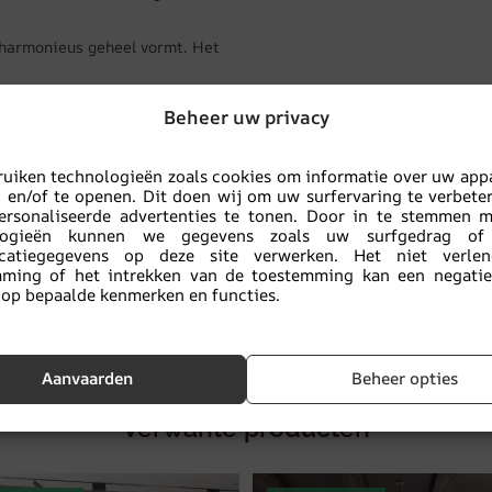
n harmonieus geheel vormt. Het
behang is een uitstekende keuze
Beheer uw privacy
 uniek knus effect wilt creëren.
uiken technologieën zoals cookies om informatie over uw app
ssalons.
n en/of te openen. Dit doen wij om uw surfervaring te verbete
ersonaliseerde advertenties te tonen. Door in te stemmen 
logieën kunnen we gegevens zoals uw surfgedrag of
ficatiegegevens op deze site verwerken. Het niet verle
mming of het intrekken van de toestemming kan een negatief
ang
,
Grijs tinten
,
Kleuren
,
Roze
op bepaalde kenmerken en functies.
,
Voor de slaapkamer
,
Voor de
Aanvaarden
Beheer opties
Verwante producten