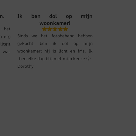
n.
Ik ben dol op mijn
woonkamer!
– het
Sinds we het fotobehang hebben
n erg
gekocht, ben ik dol op mijn
liteit
woonkamer; hij is licht en fris. Ik
s was
ben elke dag blij met mijn keuze 🙂
Dorothy