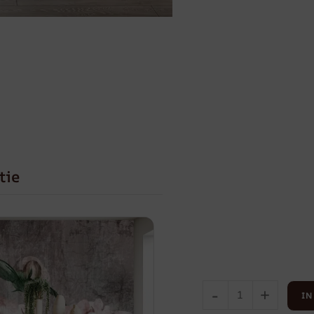
tie
-
+
IN