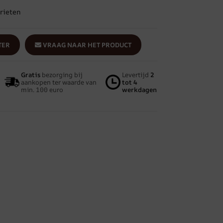
rieten
TER
VRAAG NAAR HET PRODUCT
Gratis
bezorging bij
Levertijd
2
aankopen ter waarde van
tot 4
min. 100 euro
werkdagen