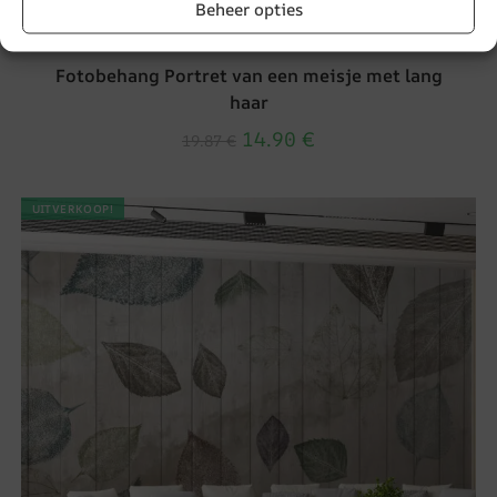
Beheer opties
Fotobehang Portret van een meisje met lang
haar
14.90
€
19.87
€
UITVERKOOP!