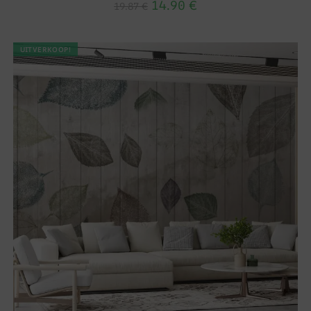
14.90
€
19.87
€
UITVERKOOP!