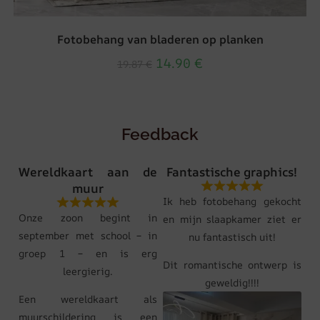
Fotobehang van bladeren op planken
14.90
€
19.87
€
Feedback
Wereldkaart aan de
Fantastische graphics!
muur
Ik heb fotobehang gekocht
Onze zoon begint in
en mijn slaapkamer ziet er
september met school – in
nu fantastisch uit!
groep 1 – en is erg
Dit romantische ontwerp is
leergierig.
geweldig!!!!
Een wereldkaart als
muurschildering is een