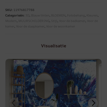
SKU:
11976817788
Categorieën:
3D
,
Blauw tinten
,
BLOEMEN
,
Fotobehang
,
Kleuren
,
Modern
,
MUURSCHILDERING
,
Stijl
,
Voor de badkamer
,
Voor de
kamer
,
Voor de slaapkamer
,
Voor de woonkamer
Visualisatie