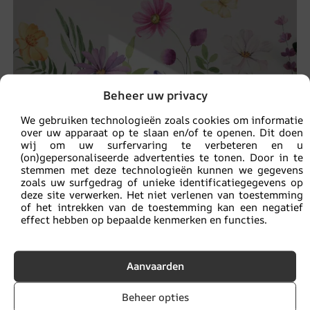
Beheer uw privacy
We gebruiken technologieën zoals cookies om informatie
over uw apparaat op te slaan en/of te openen. Dit doen
wij om uw surfervaring te verbeteren en u
(on)gepersonaliseerde advertenties te tonen. Door in te
stemmen met deze technologieën kunnen we gegevens
zoals uw surfgedrag of unieke identificatiegegevens op
deze site verwerken. Het niet verlenen van toestemming
of het intrekken van de toestemming kan een negatief
effect hebben op bepaalde kenmerken en functies.
Fotobehang Bloemen op een Weide
14.90
€
19.87
€
Aanvaarden
Beheer opties
UITVERKOOP!