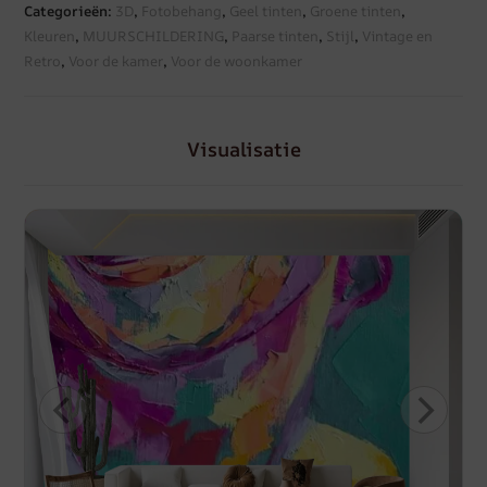
Categorieën:
3D
,
Fotobehang
,
Geel tinten
,
Groene tinten
,
Kleuren
,
MUURSCHILDERING
,
Paarse tinten
,
Stijl
,
Vintage en
Retro
,
Voor de kamer
,
Voor de woonkamer
Visualisatie