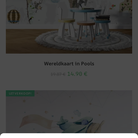
Wereldkaart in Pools
14.90
€
19.87
€
UITVERKOOP!