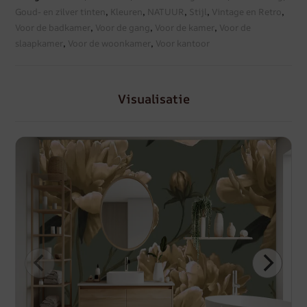
Goud- en zilver tinten
,
Kleuren
,
NATUUR
,
Stijl
,
Vintage en Retro
,
Voor de badkamer
,
Voor de gang
,
Voor de kamer
,
Voor de
slaapkamer
,
Voor de woonkamer
,
Voor kantoor
Visualisatie