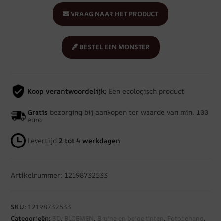
VRAAG NAAR HET PRODUCT
BESTEL EEN MONSTER
Koop verantwoordelijk:
Een ecologisch product
Gratis
bezorging bij aankopen ter waarde van min. 100
euro
Levertijd
2 tot 4 werkdagen
Artikelnummer: 12198732533
SKU:
12198732533
Categorieën:
3D
,
BLOEMEN
,
Bruine en beige tinten
,
Fotobehang
,