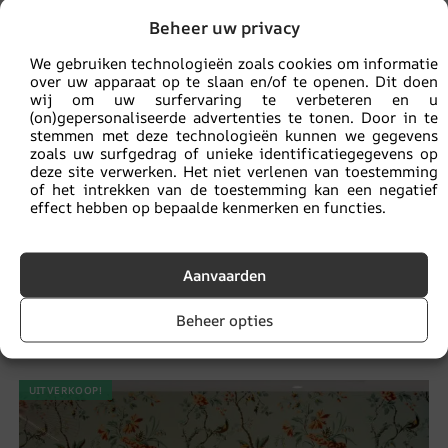
Beheer uw privacy
We gebruiken technologieën zoals cookies om informatie
over uw apparaat op te slaan en/of te openen. Dit doen
wij om uw surfervaring te verbeteren en u
(on)gepersonaliseerde advertenties te tonen. Door in te
stemmen met deze technologieën kunnen we gegevens
zoals uw surfgedrag of unieke identificatiegegevens op
deze site verwerken. Het niet verlenen van toestemming
of het intrekken van de toestemming kan een negatief
effect hebben op bepaalde kenmerken en functies.
Aanvaarden
Fotobehang van vliegende vogels
Beheer opties
14.90
€
19.87
€
UITVERKOOP!